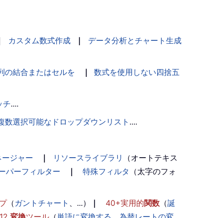
｜
カスタム数式作成
｜
データ分析とチャート生成
列の結合またはセルを
｜
数式を使用しない四捨五
ッチ
....
複数選択可能なドロップダウンリスト
....
ネージャー
｜
リソースライブラリ
（オートテキス
ーパーフィルター
｜
特殊フィルタ
（太字のフォ
プ
（
ガントチャート
、...）
｜
40+実用的
関数
（
誕
12
変換
ツール
（
単語に変換する
、
為替レートの変