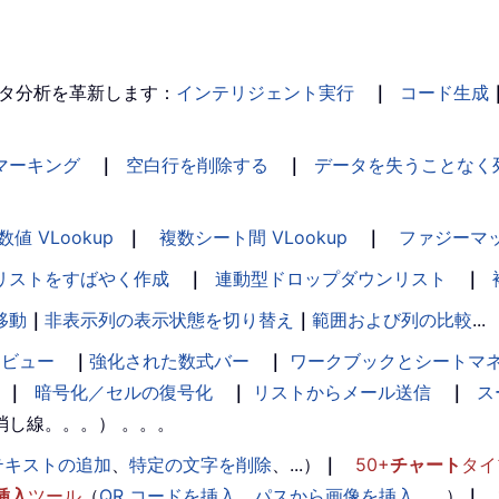
タ分析を革新します：
インテリジェント実行
｜
コード生成
マーキング
｜
空白行を削除する
｜
データを失うことなく
数値 VLookup
｜
複数シート間 VLookup
｜
ファジーマ
リストをすばやく作成
｜
連動型ドロップダウンリスト
｜
移動
｜
非表示列の表示状態を切り替え
｜
範囲および列の比較
...
ンビュー
｜
強化された数式バー
｜
ワークブックとシートマ
｜
暗号化／セルの復号化
｜
リストからメール送信
｜
ス
消し線。。。） 。。。
テキストの追加
、
特定の文字を削除
、...）
｜
50+
チャート
タイ
挿入
ツール
（
QR コードを挿入
、
パスから画像を挿入
、...）
｜