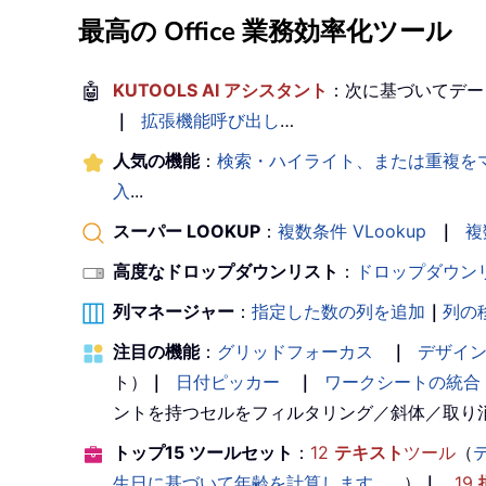
最高の Office 業務効率化ツール
🤖
KUTOOLS AI アシスタント
：次に基づいてデー
｜
拡張機能呼び出し
…
人気の機能
：
検索・ハイライト、または重複を
入
...
スーパー LOOKUP
：
複数条件 VLookup
｜
複
高度なドロップダウンリスト
：
ドロップダウン
列マネージャー
：
指定した数の列を追加
｜
列の
注目の機能
：
グリッドフォーカス
｜
デザイ
ト）
｜
日付ピッカー
｜
ワークシートの統合
ントを持つセルをフィルタリング／斜体／取り
トップ15 ツールセット
：
12
テキスト
ツール
（
生日に基づいて年齢を計算します
、...）
｜
19