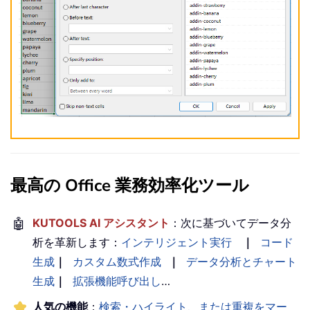
最高の Office 業務効率化ツール
🤖
KUTOOLS AI アシスタント
：次に基づいてデータ分
析を革新します：
インテリジェント実行
｜
コード
生成
｜
カスタム数式作成
｜
データ分析とチャート
生成
｜
拡張機能呼び出し
…
人気の機能
：
検索・ハイライト、または重複をマー