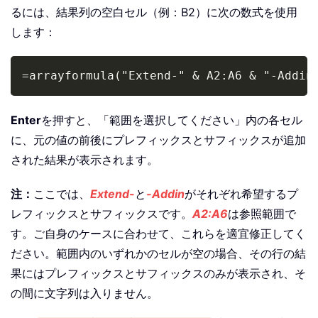
るには、結果列の空白セル（例：B2）に次の数式を使用
します：
Copy
=arrayformula("Extend-" & A2:A6 & "-Addin
Enter
を押すと、「範囲を選択してください」内の各セル
に、元の値の前後にプレフィックスとサフィックスが追加
された結果が表示されます。
注：
ここでは、
Extend-
と
-Addin
がそれぞれ希望するプ
レフィックスとサフィックスです。
A2:A6
は参照範囲で
す。ご自身のケースに合わせて、これらを適宜修正してく
ださい。範囲内のいずれかのセルが空の場合、その行の結
果にはプレフィックスとサフィックスのみが表示され、そ
の間に文字列は入りません。