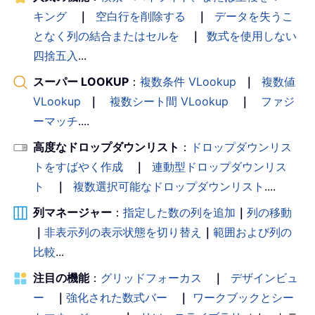
キング
｜
空白行を削除する
｜
データを失うこ
となく列の結合またはセルを
｜
数式を使用しない
四捨五入
...
スーパー LOOKUP
：
複数条件 VLookup
｜
複数値
VLookup
｜
複数シート間 VLookup
｜
ファジ
ーマッチ
....
高度なドロップダウンリスト
：
ドロップダウンリス
トをすばやく作成
｜
連動型ドロップダウンリス
ト
｜
複数選択可能なドロップダウンリスト
....
列マネージャー
：
指定した数の列を追加
｜
列の移動
｜
非表示列の表示状態を切り替え
｜
範囲および列の
比較
...
注目の機能
：
グリッドフォーカス
｜
デザインビュ
ー
｜
強化された数式バー
｜
ワークブックとシー