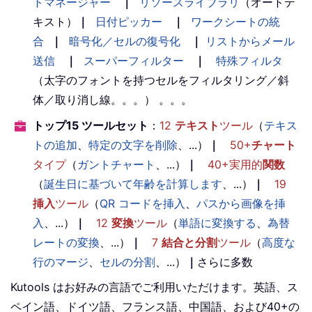
トマネージャー
｜
リソースライブラリ
（オートテ
キスト）
｜
日付ピッカー
｜
ワークシートの統
合
｜
暗号化／セルの復号化
｜
リストからメール
送信
｜
スーパーフィルター
｜
特殊フィルタ
（太字のフォントを持つセルをフィルタリング／斜
体／取り消し線。。。） 。。。
トップ15 ツールセット
：
12
テキスト
ツール
（
テキス
トの追加
、
特定の文字を削除
、...）
｜
50+
チャート
タイプ
（
ガントチャート
、...）
｜
40+実用的
関数
（
誕生日に基づいて年齢を計算します
、...）
｜
19
挿入
ツール
（
QR コードを挿入
、
パスから画像を挿
入
、...）
｜
12
変換
ツール
（
単語に変換する
、
為替
レートの変換
、...）
｜
7
結合と分割
ツール
（
高度な
行のマージ
、
セルの分割
、...）
｜
さらに多数
Kutools はお好みの言語でご利用いただけます。英語、ス
ペイン語、ドイツ語、フランス語、中国語、および40+の