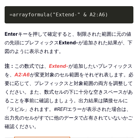
Copy
=arrayformula("Extend-" & A2:A6)
Enter
キーを押して確定すると、制限された範囲に元の値
の先頭にプレフィックス
Extend-
が追加された結果が、下
図のように表示されます。
注：
この数式では、
Extend-
が追加したいプレフィックス
を、
A2:A6
が変更対象のセル範囲をそれぞれ表します。必
要に応じて、プレフィックスと対象範囲の両方を調整して
ください。また、数式セルの下に十分な空きスペースがあ
ることを事前に確認しましょう。出力結果は隣接セルに
「スピル」されます。
#REF!
エラーが表示された場合は、
出力先のセルがすでに他のデータで占有されていないかご
確認ください。