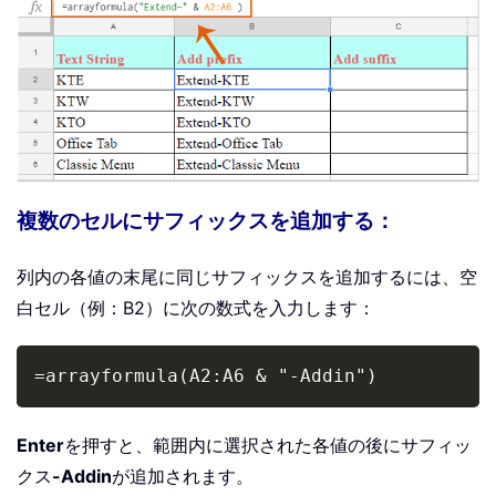
複数のセルにサフィックスを追加する：
列内の各値の末尾に同じサフィックスを追加するには、空
白セル（例：B2）に次の数式を入力します：
Copy
=arrayformula(A2:A6 & "-Addin")
Enter
を押すと、範囲内に選択された各値の後にサフィッ
クス
-Addin
が追加されます。