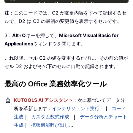
    xVal 
=
 Range
(
"C2"
)
.
End
Sub
注
：このコードでは、C2 が変更内容をすべて記録するセ
ルで、D2 は C2 の最初の変更値を表示するセルです。
3．
Alt
+
Q
キーを押して、
Microsoft Visual Basic for
Applications
ウィンドウを閉じます。
これ以降、セル C2 の値を変更するたびに、その前の値が
セル D2 およびその下のセルに自動で記録されます。
最高の Office 業務効率化ツール
🤖
KUTOOLS AI アシスタント
：次に基づいてデータ分
析を革新します：
インテリジェント実行
｜
コード
生成
｜
カスタム数式作成
｜
データ分析とチャート
生成
｜
拡張機能呼び出し
…