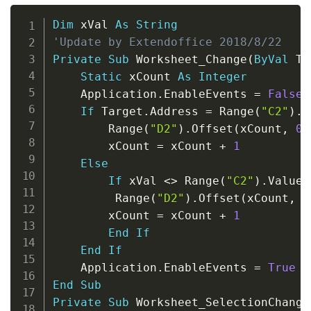
Copy
Dim
 xVal 
As
String
'Update by Extendoffice 2018/8/22
Private
Sub
 Worksheet_Change
(
ByVal
 Ta
Static
 xCount 
As
Integer
    Application
.
EnableEvents 
=
False
If
 Target
.
Address 
=
 Range
(
"C2"
)
.
A
        Range
(
"D2"
)
.
Offset
(
xCount
,
0
)
        xCount 
=
 xCount 
+
1
Else
If
 xVal 
<
>
 Range
(
"C2"
)
.
Value 
         Range
(
"D2"
)
.
Offset
(
xCount
,
0
        xCount 
=
 xCount 
+
1
End
If
End
If
    Application
.
EnableEvents 
=
True
End
Sub
Private
Sub
 Worksheet_SelectionChange