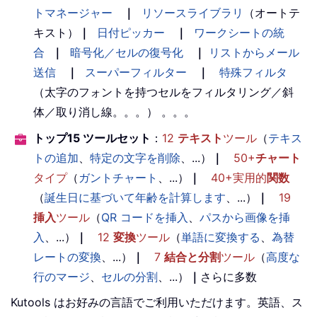
トマネージャー
｜
リソースライブラリ
（オートテ
キスト）
｜
日付ピッカー
｜
ワークシートの統
合
｜
暗号化／セルの復号化
｜
リストからメール
送信
｜
スーパーフィルター
｜
特殊フィルタ
（太字のフォントを持つセルをフィルタリング／斜
体／取り消し線。。。） 。。。
トップ15 ツールセット
：
12
テキスト
ツール
（
テキス
トの追加
、
特定の文字を削除
、...）
｜
50+
チャート
タイプ
（
ガントチャート
、...）
｜
40+実用的
関数
（
誕生日に基づいて年齢を計算します
、...）
｜
19
挿入
ツール
（
QR コードを挿入
、
パスから画像を挿
入
、...）
｜
12
変換
ツール
（
単語に変換する
、
為替
レートの変換
、...）
｜
7
結合と分割
ツール
（
高度な
行のマージ
、
セルの分割
、...）
｜
さらに多数
Kutools はお好みの言語でご利用いただけます。英語、ス