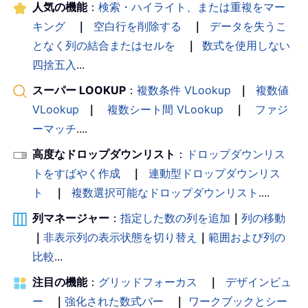
人気の機能
：
検索・ハイライト、または重複をマー
キング
｜
空白行を削除する
｜
データを失うこ
となく列の結合またはセルを
｜
数式を使用しない
四捨五入
...
スーパー LOOKUP
：
複数条件 VLookup
｜
複数値
VLookup
｜
複数シート間 VLookup
｜
ファジ
ーマッチ
....
高度なドロップダウンリスト
：
ドロップダウンリス
トをすばやく作成
｜
連動型ドロップダウンリス
ト
｜
複数選択可能なドロップダウンリスト
....
列マネージャー
：
指定した数の列を追加
｜
列の移動
｜
非表示列の表示状態を切り替え
｜
範囲および列の
比較
...
注目の機能
：
グリッドフォーカス
｜
デザインビュ
ー
｜
強化された数式バー
｜
ワークブックとシー