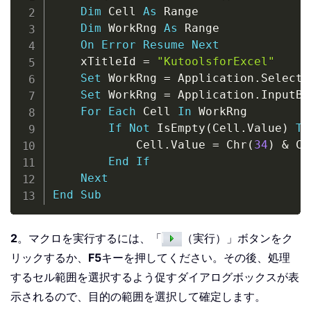
Dim
 Cell 
As
 Range

Dim
 WorkRng 
As
 Range

On
Error
Resume
Next
    xTitleId 
=
"KutoolsforExcel"
Set
 WorkRng 
=
 Application
.
Selectio
Set
 WorkRng 
=
 Application
.
InputBo
For
Each
 Cell 
In
 WorkRng

If
Not
 IsEmpty
(
Cell
.
Value
)
Th
            Cell
.
Value 
=
 Chr
(
34
)
&
 Ce
End
If
Next
End
Sub
2
。マクロを実行するには、「
（実行）」ボタンをク
リックするか、
F5
キーを押してください。その後、処理
するセル範囲を選択するよう促すダイアログボックスが表
示されるので、目的の範囲を選択して確定します。