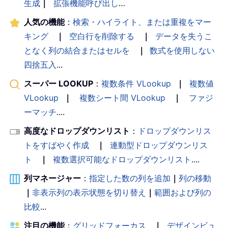
生成
｜
拡張機能呼び出し
…
人気の機能
：
検索・ハイライト、または重複をマー
キング
｜
空白行を削除する
｜
データを失うこ
となく列の結合またはセルを
｜
数式を使用しない
四捨五入
...
スーパー LOOKUP
：
複数条件 VLookup
｜
複数値
VLookup
｜
複数シート間 VLookup
｜
ファジ
ーマッチ
....
高度なドロップダウンリスト
：
ドロップダウンリス
トをすばやく作成
｜
連動型ドロップダウンリス
ト
｜
複数選択可能なドロップダウンリスト
....
列マネージャー
：
指定した数の列を追加
｜
列の移動
｜
非表示列の表示状態を切り替え
｜
範囲および列の
比較
...
注目の機能
：
グリッドフォーカス
｜
デザインビュ