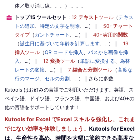
体／取り消し線。。。） 。。。
トップ15 ツールセット
：
12
テキスト
ツール
（
テキス
トの追加
、
特定の文字を削除
、...）
｜
50+
チャート
タイプ
（
ガントチャート
、...）
｜
40+実用的
関数
（
誕生日に基づいて年齢を計算します
、...）
｜
19
挿入
ツール
（
QR コードを挿入
、
パスから画像を挿
入
、...）
｜
12
変換
ツール
（
単語に変換する
、
為替
レートの変換
、...）
｜
7
結合と分割
ツール
（
高度な
行のマージ
、
セルの分割
、...）
｜
さらに多数
Kutools はお好みの言語でご利用いただけます。英語、ス
ペイン語、ドイツ語、フランス語、中国語、および40+の
他の言語をサポートしています！
Kutools for Excel でExcel スキルを強化し、これま
でにない効率を体験しましょう。
Kutools for Excel
は、生産性を高め、時間を大幅に節約できる高度な