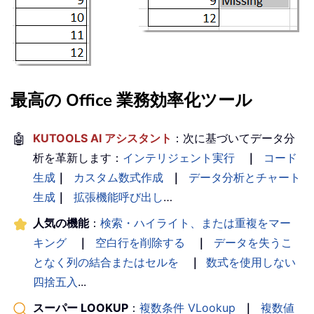
最高の Office 業務効率化ツール
🤖
KUTOOLS AI アシスタント
：次に基づいてデータ分
析を革新します：
インテリジェント実行
｜
コード
生成
｜
カスタム数式作成
｜
データ分析とチャート
生成
｜
拡張機能呼び出し
…
人気の機能
：
検索・ハイライト、または重複をマー
キング
｜
空白行を削除する
｜
データを失うこ
となく列の結合またはセルを
｜
数式を使用しない
四捨五入
...
スーパー LOOKUP
：
複数条件 VLookup
｜
複数値