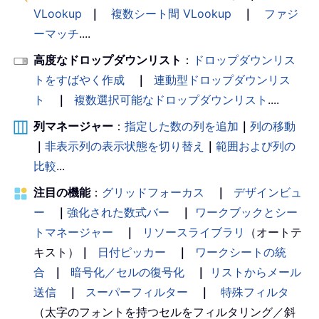
VLookup
｜
複数シート間 VLookup
｜
ファジ
ーマッチ
....
高度なドロップダウンリスト
：
ドロップダウンリス
トをすばやく作成
｜
連動型ドロップダウンリス
ト
｜
複数選択可能なドロップダウンリスト
....
列マネージャー
：
指定した数の列を追加
｜
列の移動
｜
非表示列の表示状態を切り替え
｜
範囲および列の
比較
...
注目の機能
：
グリッドフォーカス
｜
デザインビュ
ー
｜
強化された数式バー
｜
ワークブックとシー
トマネージャー
｜
リソースライブラリ
（オートテ
キスト）
｜
日付ピッカー
｜
ワークシートの統
合
｜
暗号化／セルの復号化
｜
リストからメール
送信
｜
スーパーフィルター
｜
特殊フィルタ
（太字のフォントを持つセルをフィルタリング／斜