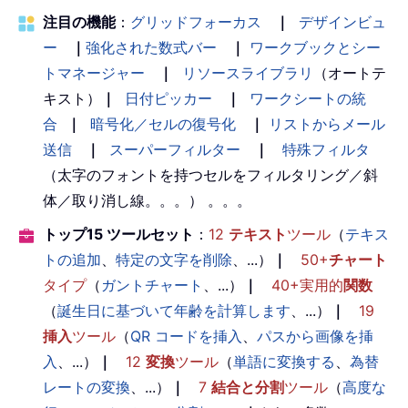
注目の機能
：
グリッドフォーカス
｜
デザインビュ
ー
｜
強化された数式バー
｜
ワークブックとシー
トマネージャー
｜
リソースライブラリ
（オートテ
キスト）
｜
日付ピッカー
｜
ワークシートの統
合
｜
暗号化／セルの復号化
｜
リストからメール
送信
｜
スーパーフィルター
｜
特殊フィルタ
（太字のフォントを持つセルをフィルタリング／斜
体／取り消し線。。。） 。。。
トップ15 ツールセット
：
12
テキスト
ツール
（
テキス
トの追加
、
特定の文字を削除
、...）
｜
50+
チャート
タイプ
（
ガントチャート
、...）
｜
40+実用的
関数
（
誕生日に基づいて年齢を計算します
、...）
｜
19
挿入
ツール
（
QR コードを挿入
、
パスから画像を挿
入
、...）
｜
12
変換
ツール
（
単語に変換する
、
為替
レートの変換
、...）
｜
7
結合と分割
ツール
（
高度な