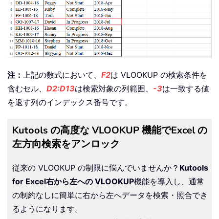
注：
上記の数式において、
F2
は VLOOKUP の検索条件を
含むセル、
D2:D13
は検索対象の列範囲、
-3
は一致する値
を返す列のインデックス番号です。
Kutools の高度な VLOOKUP 機能でExcel の
左方向検索をアンロック
従来の VLOOKUP の制限に悩んでいませんか？
Kutools
for Excel
右から左への VLOOKUP
機能を導入し、通常
の制約なしに簡単に右から左へデータを検索・照合でき
るようになります。