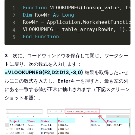
Copy
Function
 VLOOKUPNEG
(
lookup_value
,
 tab
Dim
 RowNr 
As
Long
RowNr 
=
 Application
.
WorksheetFunction
VLOOKUPNEG 
=
 table_array
(
RowNr
,
1
)
.
Of
End
Function
3
．次に、コードウィンドウを保存して閉じ、ワークシー
トに戻り、次の数式を入力します：
=VLOOKUPNEG(F2,D2:D13,-3,0)
結果を取得したいセ
ルにこの数式を入力し、
Enter
キーを押すと、最も左の列
にある一致する値が正常に抽出されます（下記スクリーン
ショット参照）。