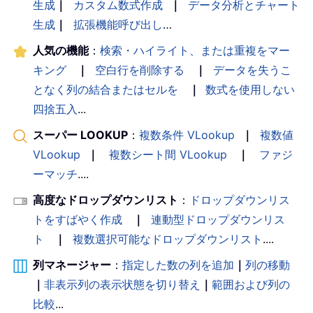
生成
｜
カスタム数式作成
｜
データ分析とチャート
生成
｜
拡張機能呼び出し
…
人気の機能
：
検索・ハイライト、または重複をマー
キング
｜
空白行を削除する
｜
データを失うこ
となく列の結合またはセルを
｜
数式を使用しない
四捨五入
...
スーパー LOOKUP
：
複数条件 VLookup
｜
複数値
VLookup
｜
複数シート間 VLookup
｜
ファジ
ーマッチ
....
高度なドロップダウンリスト
：
ドロップダウンリス
トをすばやく作成
｜
連動型ドロップダウンリス
ト
｜
複数選択可能なドロップダウンリスト
....
列マネージャー
：
指定した数の列を追加
｜
列の移動
｜
非表示列の表示状態を切り替え
｜
範囲および列の
比較
...