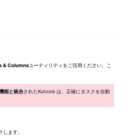
ws & Columns
ユーティリティをご活用ください。こ
I 機能と統合
されたKutools は、正確にタスクを自動
クします。