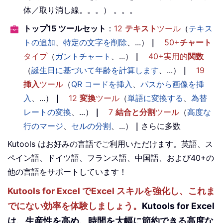
体／取り消し線。。。） 。。。
トップ15 ツールセット
：
12
テキスト
ツール
（
テキス
トの追加
、
特定の文字を削除
、...）
｜
50+
チャート
タイプ
（
ガントチャート
、...）
｜
40+実用的
関数
（
誕生日に基づいて年齢を計算します
、...）
｜
19
挿入
ツール
（
QR コードを挿入
、
パスから画像を挿
入
、...）
｜
12
変換
ツール
（
単語に変換する
、
為替
レートの変換
、...）
｜
7
結合と分割
ツール
（
高度な
行のマージ
、
セルの分割
、...）
｜
さらに多数
Kutools はお好みの言語でご利用いただけます。英語、ス
ペイン語、ドイツ語、フランス語、中国語、および40+の
他の言語をサポートしています！
Kutools for Excel でExcel スキルを強化し、これま
でにない効率を体験しましょう。
Kutools for Excel
は、生産性を高め、時間を大幅に節約できる高度な