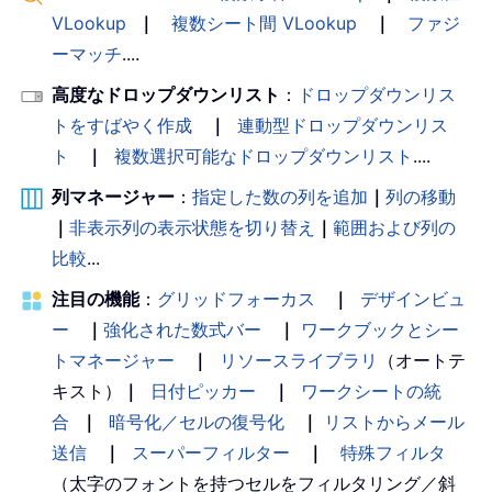
VLookup
｜
複数シート間 VLookup
｜
ファジ
ーマッチ
....
高度なドロップダウンリスト
：
ドロップダウンリス
トをすばやく作成
｜
連動型ドロップダウンリス
ト
｜
複数選択可能なドロップダウンリスト
....
列マネージャー
：
指定した数の列を追加
｜
列の移動
｜
非表示列の表示状態を切り替え
｜
範囲および列の
比較
...
注目の機能
：
グリッドフォーカス
｜
デザインビュ
ー
｜
強化された数式バー
｜
ワークブックとシー
トマネージャー
｜
リソースライブラリ
（オートテ
キスト）
｜
日付ピッカー
｜
ワークシートの統
合
｜
暗号化／セルの復号化
｜
リストからメール
送信
｜
スーパーフィルター
｜
特殊フィルタ
（太字のフォントを持つセルをフィルタリング／斜