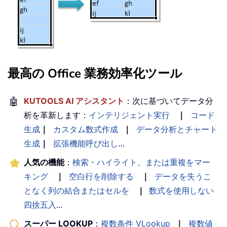
最高の Office 業務効率化ツール
🤖
KUTOOLS AI アシスタント
：次に基づいてデータ分
析を革新します：
インテリジェント実行
｜
コード
生成
｜
カスタム数式作成
｜
データ分析とチャート
生成
｜
拡張機能呼び出し
…
人気の機能
：
検索・ハイライト、または重複をマー
キング
｜
空白行を削除する
｜
データを失うこ
となく列の結合またはセルを
｜
数式を使用しない
四捨五入
...
スーパー LOOKUP
：
複数条件 VLookup
｜
複数値