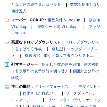
となく列の結合またはセルを
｜
数式を使用しない
四捨五入
...
スーパー LOOKUP
：
複数条件 VLookup
｜
複数値
VLookup
｜
複数シート間 VLookup
｜
ファジ
ーマッチ
....
高度なドロップダウンリスト
：
ドロップダウンリス
トをすばやく作成
｜
連動型ドロップダウンリス
ト
｜
複数選択可能なドロップダウンリスト
....
列マネージャー
：
指定した数の列を追加
｜
列の移動
｜
非表示列の表示状態を切り替え
｜
範囲および列の
比較
...
注目の機能
：
グリッドフォーカス
｜
デザインビュ
ー
｜
強化された数式バー
｜
ワークブックとシー
トマネージャー
｜
リソースライブラリ
（オートテ
キスト）
｜
日付ピッカー
｜
ワークシートの統