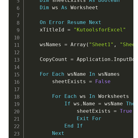
Dim
 sheetExists 
As
Boolean
Dim
 ws 
As
 Worksheet

On
Error
Resume
Next
    xTitleId 
=
"KutoolsforExcel"
    wsNames 
=
 Array
(
"Sheet1"
,
"Shee
    CopyCount 
=
 Application
.
InputBo
For
Each
 wsName 
In
 wsNames

        sheetExists 
=
False
For
Each
 ws 
In
 Worksheets

If
 ws
.
Name 
=
 wsName 
The
                sheetExists 
=
True
Exit
For
End
If
Next