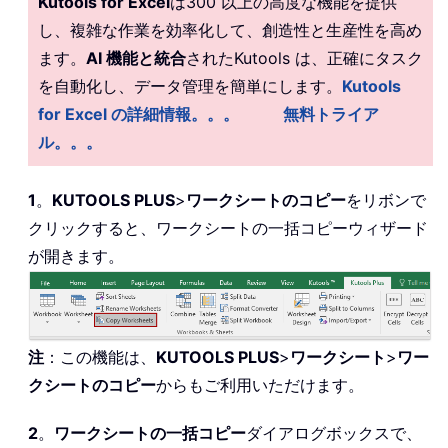
Kutools for Excel
は300 以上の高度な機能を提供
し、複雑な作業を効率化して、創造性と生産性を高め
ます。
AI 機能と統合
されたKutools は、正確にタスク
を自動化し、データ管理を簡単にします。
Kutools
for Excel の詳細情報。。。
無料トライア
ル。。。
1
。
KUTOOLS PLUS
>
ワークシートのコピー
をリボンで
クリックすると、ワークシートの一括コピーウィザード
が開きます。
注
：この機能は、
KUTOOLS PLUS
>
ワークシート
>
ワー
クシートのコピー
からもご利用いただけます。
2
。
ワークシートの一括コピー
ダイアログボックスで、