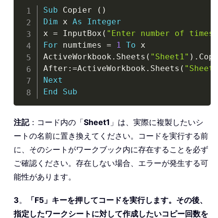
Copy
Sub
 Copier 
(
)
Dim
 x 
As
Integer
x 
=
 InputBox
(
"Enter number of times
For
 numtimes 
=
1
To
 x

ActiveWorkbook
.
Sheets
(
"Sheet1"
)
.
Cop
After
:
=
ActiveWorkbook
.
Sheets
(
"Sheet
Next
End
Sub
注記
：コード内の「
Sheet1
」は、実際に複製したいシ
ートの名前に置き換えてください。コードを実行する前
に、そのシートがワークブック内に存在することを必ず
ご確認ください。存在しない場合、エラーが発生する可
能性があります。
3
。
「F5」キーを押してコードを実行します。その後、
指定したワークシートに対して作成したいコピー回数を