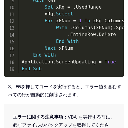
With
 xWs

Set
 xRg 
=
.
UsedRange

        xRg
.
Select
For
 xFNum 
=
1
To
 xRg
.
Columns
.
With
.
Columns
(
xFNum
)
.
Spec
.
EntireRow
.
Delete

End
With
Next
 xFNum

End
With
Application
.
ScreenUpdating 
=
True
End
Sub
3。
F5
を押してコードを実行すると、エラー値を含むす
べての行が自動的に削除されます。
エラーに関する注意事項
：VBA を実行する前に、
必ずファイルのバックアップを取得してくださ