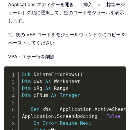
Applications エディターを開き、［挿入］＞［標準モジ
ュール］の順に選択して、空のコードモジュールを表示
します。
2。次の VBA コードをモジュールウィンドウにコピー＆
ペーストしてください。
VBA：エラー行を削除
Copy
Sub
 DeleteErrorRows
(
)
Dim
 xWs 
As
Dim
 xRg 
As
Dim
 xFNum 
As
Integer
Set
 xWs 
=
 Application
.
ActiveSheet

Application
.
ScreenUpdating 
=
False
On
Error
Resume
Next