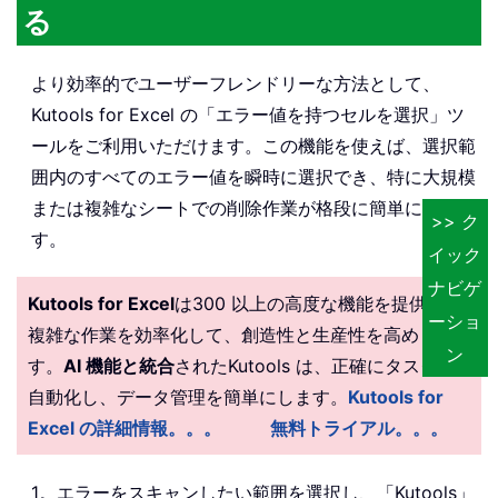
る
より効率的でユーザーフレンドリーな方法として、
Kutools for Excel の「エラー値を持つセルを選択」ツ
ールをご利用いただけます。この機能を使えば、選択範
囲内のすべてのエラー値を瞬時に選択でき、特に大規模
または複雑なシートでの削除作業が格段に簡単になりま
>> ク
す。
イック
ナビゲ
Kutools for Excel
は300 以上の高度な機能を提供し、
ーショ
複雑な作業を効率化して、創造性と生産性を高めま
ン
す。
AI 機能と統合
されたKutools は、正確にタスクを
自動化し、データ管理を簡単にします。
Kutools for
Excel の詳細情報。。。
無料トライアル。。。
1。エラーをスキャンしたい範囲を選択し、「Kutools」