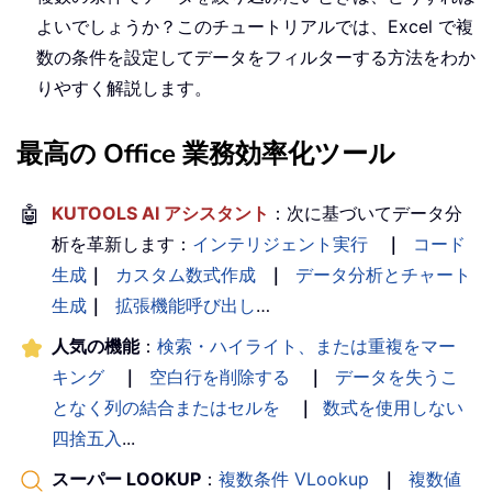
よいでしょうか？このチュートリアルでは、Excel で複
数の条件を設定してデータをフィルターする方法をわか
りやすく解説します。
最高の Office 業務効率化ツール
🤖
KUTOOLS AI アシスタント
：次に基づいてデータ分
析を革新します：
インテリジェント実行
｜
コード
生成
｜
カスタム数式作成
｜
データ分析とチャート
生成
｜
拡張機能呼び出し
…
人気の機能
：
検索・ハイライト、または重複をマー
キング
｜
空白行を削除する
｜
データを失うこ
となく列の結合またはセルを
｜
数式を使用しない
四捨五入
...
スーパー LOOKUP
：
複数条件 VLookup
｜
複数値