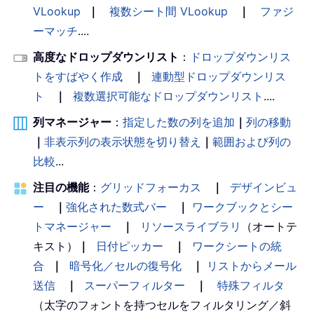
VLookup
｜
複数シート間 VLookup
｜
ファジ
ーマッチ
....
高度なドロップダウンリスト
：
ドロップダウンリス
トをすばやく作成
｜
連動型ドロップダウンリス
ト
｜
複数選択可能なドロップダウンリスト
....
列マネージャー
：
指定した数の列を追加
｜
列の移動
｜
非表示列の表示状態を切り替え
｜
範囲および列の
比較
...
注目の機能
：
グリッドフォーカス
｜
デザインビュ
ー
｜
強化された数式バー
｜
ワークブックとシー
トマネージャー
｜
リソースライブラリ
（オートテ
キスト）
｜
日付ピッカー
｜
ワークシートの統
合
｜
暗号化／セルの復号化
｜
リストからメール
送信
｜
スーパーフィルター
｜
特殊フィルタ
（太字のフォントを持つセルをフィルタリング／斜