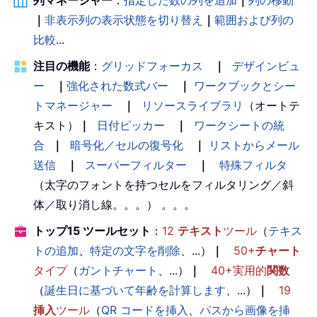
｜
非表示列の表示状態を切り替え
｜
範囲および列の
比較
...
注目の機能
：
グリッドフォーカス
｜
デザインビュ
ー
｜
強化された数式バー
｜
ワークブックとシー
トマネージャー
｜
リソースライブラリ
（オートテ
キスト）
｜
日付ピッカー
｜
ワークシートの統
合
｜
暗号化／セルの復号化
｜
リストからメール
送信
｜
スーパーフィルター
｜
特殊フィルタ
（太字のフォントを持つセルをフィルタリング／斜
体／取り消し線。。。） 。。。
トップ15 ツールセット
：
12
テキスト
ツール
（
テキス
トの追加
、
特定の文字を削除
、...）
｜
50+
チャート
タイプ
（
ガントチャート
、...）
｜
40+実用的
関数
（
誕生日に基づいて年齢を計算します
、...）
｜
19
挿入
ツール
（
QR コードを挿入
、
パスから画像を挿