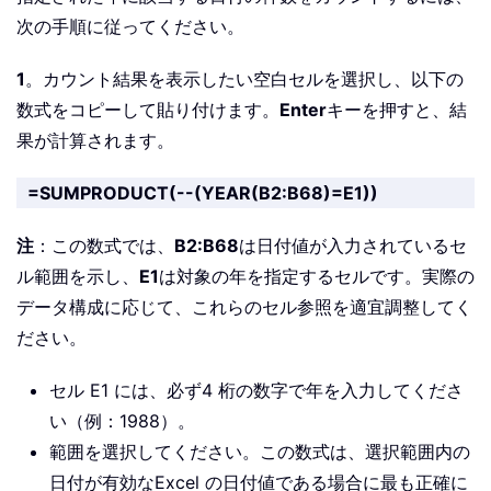
次の手順に従ってください。
1
。カウント結果を表示したい空白セルを選択し、以下の
数式をコピーして貼り付けます。
Enter
キーを押すと、結
果が計算されます。
=SUMPRODUCT(--(YEAR(B2:B68)=E1))
注
：この数式では、
B2:B68
は日付値が入力されているセ
ル範囲を示し、
E1
は対象の年を指定するセルです。実際の
データ構成に応じて、これらのセル参照を適宜調整してく
ださい。
セル E1 には、必ず4 桁の数字で年を入力してくださ
い（例：1988）。
範囲を選択してください。この数式は、選択範囲内の
日付が有効なExcel の日付値である場合に最も正確に