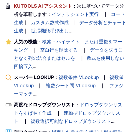
🤖
KUTOOLS AI アシスタント
：次に基づいてデータ分
析を革新します：
インテリジェント実行
｜
コード
生成
｜
カスタム数式作成
｜
データ分析とチャート
生成
｜
拡張機能呼び出し
…
人気の機能
：
検索・ハイライト、または重複をマー
キング
｜
空白行を削除する
｜
データを失うこ
となく列の結合またはセルを
｜
数式を使用しない
四捨五入
...
スーパー LOOKUP
：
複数条件 VLookup
｜
複数値
VLookup
｜
複数シート間 VLookup
｜
ファジ
ーマッチ
....
高度なドロップダウンリスト
：
ドロップダウンリス
トをすばやく作成
｜
連動型ドロップダウンリス
ト
｜
複数選択可能なドロップダウンリスト
....
列マネージャー
：
指定した数の列を追加
｜
列の移動