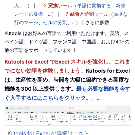
入
、...）
｜
12
変換
ツール
（
単語に変換する
、
為替
レートの変換
、...）
｜
7
結合と分割
ツール
（
高度な
行のマージ
、
セルの分割
、...）
｜
さらに多数
Kutools はお好みの言語でご利用いただけます。英語、ス
ペイン語、ドイツ語、フランス語、中国語、および40+の
他の言語をサポートしています！
Kutools for Excel でExcel スキルを強化し、これま
でにない効率を体験しましょう。
Kutools for Excel
は、生産性を高め、時間を大幅に節約できる高度な
機能を300 以上提供します。
最も必要な機能を今す
ぐ入手するにはこちらをクリック。。。
Kutools for Excel の詳細はこちら。。。