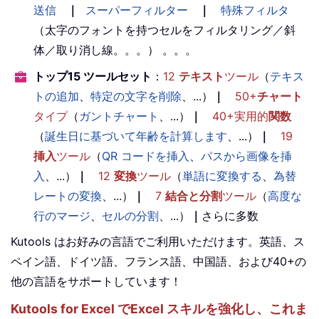
送信
｜
スーパーフィルター
｜
特殊フィルタ
（太字のフォントを持つセルをフィルタリング／斜
体／取り消し線。。。） 。。。
トップ15 ツールセット
：
12
テキスト
ツール
（
テキス
トの追加
、
特定の文字を削除
、...）
｜
50+
チャート
タイプ
（
ガントチャート
、...）
｜
40+実用的
関数
（
誕生日に基づいて年齢を計算します
、...）
｜
19
挿入
ツール
（
QR コードを挿入
、
パスから画像を挿
入
、...）
｜
12
変換
ツール
（
単語に変換する
、
為替
レートの変換
、...）
｜
7
結合と分割
ツール
（
高度な
行のマージ
、
セルの分割
、...）
｜
さらに多数
Kutools はお好みの言語でご利用いただけます。英語、ス
ペイン語、ドイツ語、フランス語、中国語、および40+の
他の言語をサポートしています！
Kutools for Excel でExcel スキルを強化し、これま