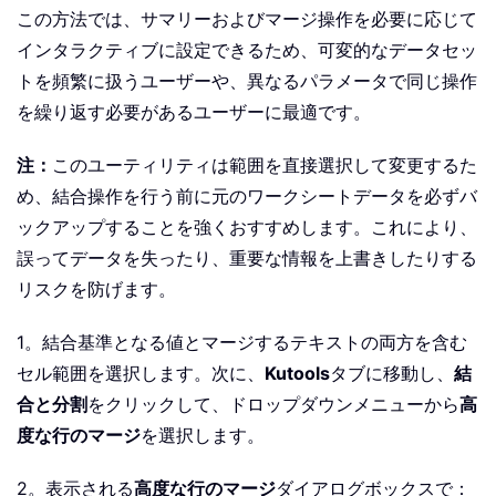
この方法では、サマリーおよびマージ操作を必要に応じて
インタラクティブに設定できるため、可変的なデータセッ
トを頻繁に扱うユーザーや、異なるパラメータで同じ操作
を繰り返す必要があるユーザーに最適です。
注：
このユーティリティは範囲を直接選択して変更するた
め、結合操作を行う前に元のワークシートデータを必ずバ
ックアップすることを強くおすすめします。これにより、
誤ってデータを失ったり、重要な情報を上書きしたりする
リスクを防げます。
1。結合基準となる値とマージするテキストの両方を含む
セル範囲を選択します。次に、
Kutools
タブに移動し、
結
合と分割
をクリックして、ドロップダウンメニューから
高
度な行のマージ
を選択します。
2。表示される
高度な行のマージ
ダイアログボックスで：