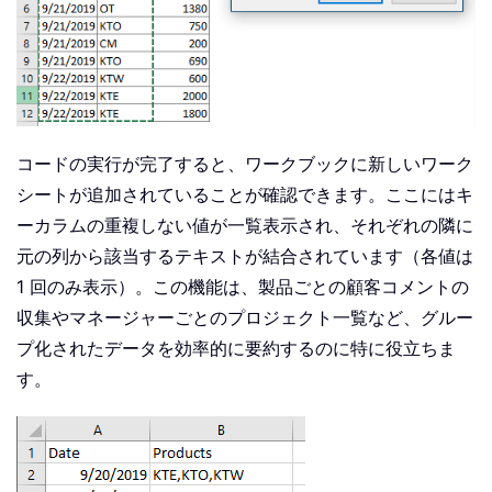
            xArr
(
xDic
.
Count
,
1
)
=
 xAr
            xArr
(
xDic
.
Count
,
2
)
=
 xAr
Else
            xStrValue 
=
 xArr
(
I
,
2
)
           xB 
=
True
For
Each
 xStr 
In
 Split
(
xA
コードの実行が完了すると、ワークブックに新しいワーク
If
 xStr 
=
 xStrValue 
T
シートが追加されていることが確認できます。ここにはキ
                    xB 
=
False
ーカラムの重複しない値が一覧表示され、それぞれの隣に
Exit
For
元の列から該当するテキストが結合されています（各値は
End
If
1 回のみ表示）。この機能は、製品ごとの顧客コメントの
Next
収集やマネージャーごとのプロジェクト一覧など、グルー
If
 xB 
Then
プ化されたデータを効率的に要約するのに特に役立ちま
            xArr
(
xDic
.
Item
(
xArr
(
I
,
1
)
す。
End
If
End
If
Next
    Sheets
.
Add
.
Cells
(
1
)
.
Resize
(
xDic
.
C
End
Sub