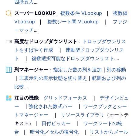
四捨五入
...
スーパー LOOKUP
：
複数条件 VLookup
｜
複数値
VLookup
｜
複数シート間 VLookup
｜
ファジ
ーマッチ
....
高度なドロップダウンリスト
：
ドロップダウンリス
トをすばやく作成
｜
連動型ドロップダウンリス
ト
｜
複数選択可能なドロップダウンリスト
....
列マネージャー
：
指定した数の列を追加
｜
列の移動
｜
非表示列の表示状態を切り替え
｜
範囲および列の
比較
...
注目の機能
：
グリッドフォーカス
｜
デザインビュ
ー
｜
強化された数式バー
｜
ワークブックとシー
トマネージャー
｜
リソースライブラリ
（オートテ
キスト）
｜
日付ピッカー
｜
ワークシートの統
合
｜
暗号化／セルの復号化
｜
リストからメール