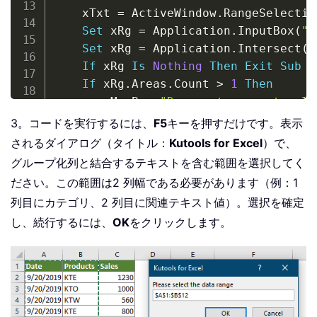
    xTxt 
=
 ActiveWindow
.
RangeSelectio
Set
 xRg 
=
 Application
.
InputBox
(
"P
Set
 xRg 
=
 Application
.
Intersect
(
x
If
 xRg 
Is
Nothing
Then
Exit
Sub
If
 xRg
.
Areas
.
Count 
>
1
Then
        MsgBox 
"Does not support mult
Exit
Sub
3。コードを実行するには、
F5
キーを押すだけです。表示
End
If
されるダイアログ（タイトル：
Kutools for Excel
）で、
If
 xRg
.
Columns
.
Count 
<
>
2
Then
グループ化列と結合するテキストを含む範囲を選択してく
        MsgBox 
"There must be only tw
ださい。この範囲は2 列幅である必要があります（例：1
Exit
Sub
列目にカテゴリ、2 列目に関連テキスト値）。選択を確定
End
If
し、続行するには、
OK
をクリックします。
    xArr 
=
 xRg

Set
 xDic 
=
 CreateObject
(
"Scriptin
    xDic
.
CompareMode 
=
1
For
 I 
=
1
To
 UBound
(
xArr
)
If
Not
 xDic
.
Exists
(
xArr
(
I
,
1
)
            xDic
.
Item
(
xArr
(
I
,
1
)
)
=
 x