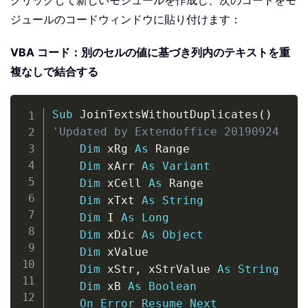
ジュールのコードウィンドウに貼り付けます：
VBA コード：別のセルの値に基づき列内のテキストを重
複なしで結合する
Copy
Sub
 JoinTextsWithoutDuplicates
(
)
'Updated by Extendoffice 20190924
Dim
 xRg 
As
 Range

Dim
 xArr 
As
Variant
Dim
 xCell 
As
 Range

Dim
 xTxt 
As
String
Dim
 I 
As
Long
Dim
 xDic 
As
Object
Dim
 xValue

Dim
 xStr
,
 xStrValue 
As
String
Dim
 xB 
As
Boolean
On
Error
Resume
Next