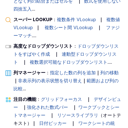
となく列の結合またはセルを
｜
数式を使用しない
四捨五入
...
スーパー LOOKUP
：
複数条件 VLookup
｜
複数値
VLookup
｜
複数シート間 VLookup
｜
ファジ
ーマッチ
....
高度なドロップダウンリスト
：
ドロップダウンリス
トをすばやく作成
｜
連動型ドロップダウンリス
ト
｜
複数選択可能なドロップダウンリスト
....
列マネージャー
：
指定した数の列を追加
｜
列の移動
｜
非表示列の表示状態を切り替え
｜
範囲および列の
比較
...
注目の機能
：
グリッドフォーカス
｜
デザインビュ
ー
｜
強化された数式バー
｜
ワークブックとシー
トマネージャー
｜
リソースライブラリ
（オートテ
キスト）
｜
日付ピッカー
｜
ワークシートの統