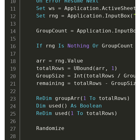
On
Error
Resume
Next
Set
 ws 
=
 Application
.
ActiveSheet

Set
 rng 
=
 Application
.
InputBox
(
"S
    GroupCount 
=
 Application
.
InputBox
If
 rng 
Is
Nothing
Or
 GroupCount 
<
    arr 
=
 rng
.
Value

    totalRows 
=
 UBound
(
arr
,
1
)
    GroupSize 
=
 Int
(
totalRows 
/
 Group
    remaining 
=
 totalRows 
-
 GroupSize
ReDim
 groupArr
(
1
To
 totalRows
)
Dim
 used
(
)
As
Boolean
ReDim
 used
(
1
To
 totalRows
)
    Randomize
