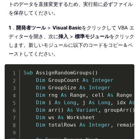
トのデータを直接変更するため、実行前に必ずファイル
を保存してください。
1
．
開発者ツール
>
Visual Basic
をクリックして VBA エ
ディターを開き、次に
挿入
>
標準モジュール
をクリック
します。新しいモジュールに以下のコードをコピー＆ペ
ーストしてください。
Copy
Sub
 AssignRandomGroups
(
)
Dim
 GroupCount 
As
Integer
Dim
 GroupSize 
As
Integer
Dim
 rng 
As
 Range
,
 cell 
As
 Range

Dim
 i 
As
Long
,
 j 
As
Long
,
 idx 
As
Dim
 arr
(
)
As
Variant
,
 groupArr
(
)
Dim
 ws 
As
 Worksheet

Dim
 totalRows 
As
Integer
,
 remaini