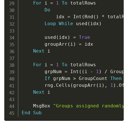
For
 i 
=
1
To
 totalRows

Do
            idx 
=
 Int
(
Rnd
(
)
*
 totalRo
Loop
While
 used
(
idx
)
        used
(
idx
)
=
True
        groupArr
(
i
)
=
 idx

Next
 i

For
 i 
=
1
To
 totalRows

        grpNum 
=
 Int
(
(
i 
-
1
)
/
 GroupS
If
 grpNum 
>
 GroupCount 
Then
 g
        rng
.
Cells
(
groupArr
(
i
)
,
1
)
.
Off
Next
 i

    MsgBox 
"Groups assigned randomly 
End
Sub