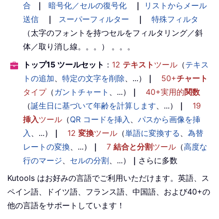
合
｜
暗号化／セルの復号化
｜
リストからメール
送信
｜
スーパーフィルター
｜
特殊フィルタ
（太字のフォントを持つセルをフィルタリング／斜
体／取り消し線。。。） 。。。
トップ15 ツールセット
：
12
テキスト
ツール
（
テキス
トの追加
、
特定の文字を削除
、...）
｜
50+
チャート
タイプ
（
ガントチャート
、...）
｜
40+実用的
関数
（
誕生日に基づいて年齢を計算します
、...）
｜
19
挿入
ツール
（
QR コードを挿入
、
パスから画像を挿
入
、...）
｜
12
変換
ツール
（
単語に変換する
、
為替
レートの変換
、...）
｜
7
結合と分割
ツール
（
高度な
行のマージ
、
セルの分割
、...）
｜
さらに多数
Kutools はお好みの言語でご利用いただけます。英語、ス
ペイン語、ドイツ語、フランス語、中国語、および40+の
他の言語をサポートしています！