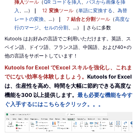
挿入
ツール
（
QR コードを挿入
、
パスから画像を挿
入
、...）
｜
12
変換
ツール
（
単語に変換する
、
為替
レートの変換
、...）
｜
7
結合と分割
ツール
（
高度な
行のマージ
、
セルの分割
、...）
｜
さらに多数
Kutools はお好みの言語でご利用いただけます。英語、ス
ペイン語、ドイツ語、フランス語、中国語、および40+の
他の言語をサポートしています！
Kutools for Excel でExcel スキルを強化し、これま
でにない効率を体験しましょう。
Kutools for Excel
は、生産性を高め、時間を大幅に節約できる高度な
機能を300 以上提供します。
最も必要な機能を今す
ぐ入手するにはこちらをクリック。。。