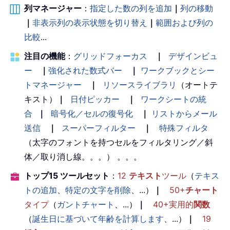
列マネージャー
：
指定した数の列を追加
｜
列の移動
｜
非表示列の表示状態を切り替え
｜
範囲および列の
比較
...
注目の機能
：
グリッドフォーカス
｜
デザインビュ
ー
｜
強化された数式バー
｜
ワークブックとシー
トマネージャー
｜
リソースライブラリ
（オートテ
キスト）
｜
日付ピッカー
｜
ワークシートの統
合
｜
暗号化／セルの復号化
｜
リストからメール
送信
｜
スーパーフィルター
｜
特殊フィルタ
（太字のフォントを持つセルをフィルタリング／斜
体／取り消し線。。。） 。。。
トップ15 ツールセット
：
12
テキスト
ツール
（
テキス
トの追加
、
特定の文字を削除
、...）
｜
50+
チャート
タイプ
（
ガントチャート
、...）
｜
40+実用的
関数
（
誕生日に基づいて年齢を計算します
、...）
｜
19