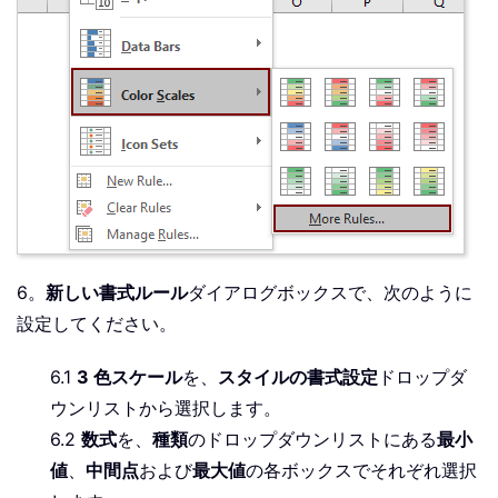
6。
新しい書式ルール
ダイアログボックスで、次のように
設定してください。
6.1
3 色スケール
を、
スタイルの書式設定
ドロップダ
ウンリストから選択します。
6.2
数式
を、
種類
のドロップダウンリストにある
最小
値
、
中間点
および
最大値
の各ボックスでそれぞれ選択