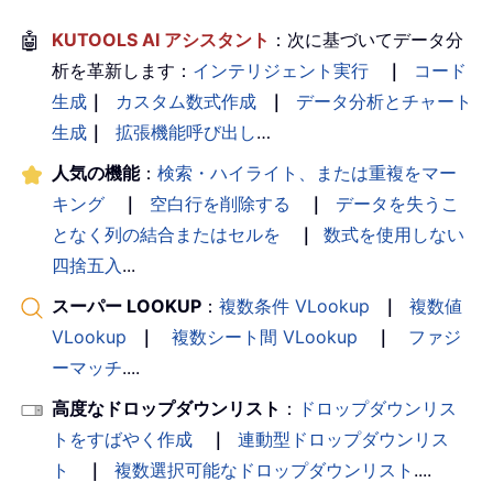
🤖
KUTOOLS AI アシスタント
：次に基づいてデータ分
析を革新します：
インテリジェント実行
｜
コード
生成
｜
カスタム数式作成
｜
データ分析とチャート
生成
｜
拡張機能呼び出し
…
人気の機能
：
検索・ハイライト、または重複をマー
キング
｜
空白行を削除する
｜
データを失うこ
となく列の結合またはセルを
｜
数式を使用しない
四捨五入
...
スーパー LOOKUP
：
複数条件 VLookup
｜
複数値
VLookup
｜
複数シート間 VLookup
｜
ファジ
ーマッチ
....
高度なドロップダウンリスト
：
ドロップダウンリス
トをすばやく作成
｜
連動型ドロップダウンリス
ト
｜
複数選択可能なドロップダウンリスト
....