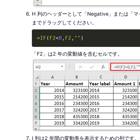
H 列のヘッダーとして「Negative」また
までドラッグしてください。
=
IF
(
F2
<
0
,
F2
,
""
)
「F2」は2 年の変動値を含むセルです。
I 列は2 年間の変動率を表示するための列です