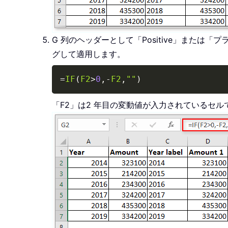
G 列のヘッダーとして「Positive」また
グして適用します。
=
IF
(
F2
>
0
,
-
F2
,
""
)
「F2」は2 年目の変動値が入力されているセル