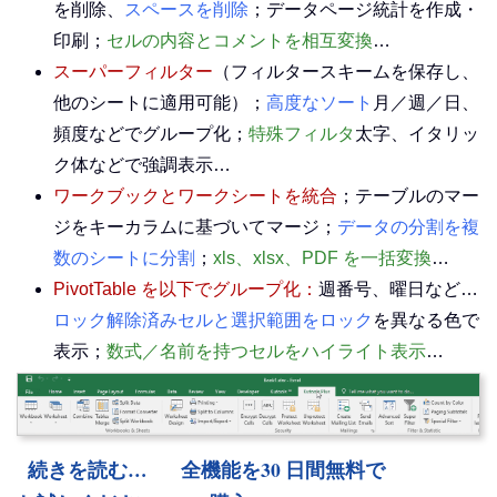
を削除、
スペースを削除
；データページ統計を作成・
印刷；
セルの内容とコメントを相互変換
…
スーパーフィルター
（フィルタースキームを保存し、
他のシートに適用可能）；
高度なソート
月／週／日、
頻度などでグループ化；
特殊フィルタ
太字、イタリッ
ク体などで強調表示…
ワークブックとワークシートを統合
；テーブルのマー
ジをキーカラムに基づいてマージ；
データの分割を複
数のシートに分割
；
xls、xlsx、PDF を一括変換
…
PivotTable を以下でグループ化：
週番号、曜日など…
ロック解除済みセルと選択範囲をロック
を異なる色で
表示；
数式／名前を持つセルをハイライト表示
…
続きを読む…
全機能を30 日間無料で