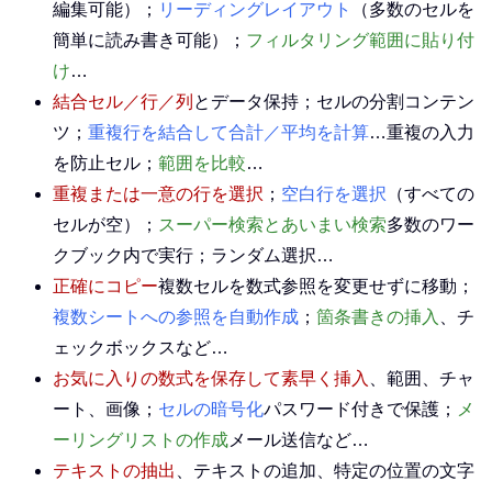
編集可能）；
リーディングレイアウト
（多数のセルを
簡単に読み書き可能）；
フィルタリング範囲に貼り付
け
…
結合セル／行／列
とデータ保持；セルの分割コンテン
ツ；
重複行を結合して合計／平均を計算
…重複の入力
を防止セル；
範囲を比較
…
重複または一意の行を選択
；
空白行を選択
（すべての
セルが空）；
スーパー検索とあいまい検索
多数のワー
クブック内で実行；ランダム選択…
正確にコピー
複数セルを数式参照を変更せずに移動；
複数シートへの参照を自動作成
；
箇条書きの挿入
、チ
ェックボックスなど…
お気に入りの数式を保存して素早く挿入
、範囲、チャ
ート、画像；
セルの暗号化
パスワード付きで保護；
メ
ーリングリストの作成
メール送信など…
テキストの抽出
、テキストの追加、特定の位置の文字