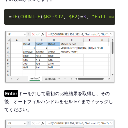
Copy
=
IF
(
COUNTIF
(
$B2
:
$D2
,
$B2
)
=
3
,
"Full match"
Enter
キーを押して最初の比較結果を取得し、その
後、オートフィルハンドルをセル E7 までドラッグし
てください。