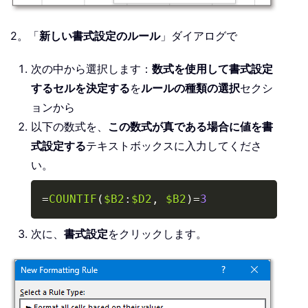
2。「
新しい書式設定のルール
」ダイアログで
次の中から選択します：
数式を使用して書式設定
するセルを決定する
を
ルールの種類の選択
セクシ
ョンから
以下の数式を、
この数式が真である場合に値を書
式設定する
テキストボックスに入力してくださ
い。
Copy
=
COUNTIF
(
$B2
:
$D2
,
$B2
)
=
3
次に、
書式設定
をクリックします。