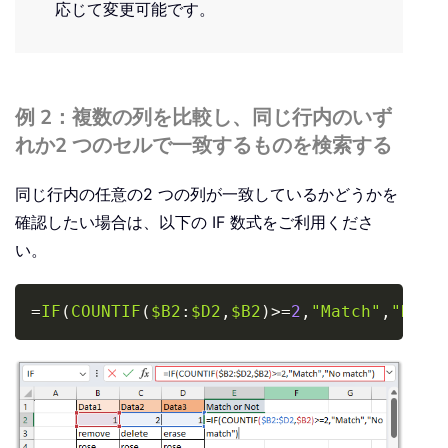
応じて変更可能です。
例 2：複数の列を比較し、同じ行内のいず
れか2 つのセルで一致するものを検索する
同じ行内の任意の2 つの列が一致しているかどうかを
確認したい場合は、以下の IF 数式をご利用くださ
い。
Copy
=
IF
(
COUNTIF
(
$B2
:
$D2
,
$B2
)
>=
2
,
"Match"
,
"No m