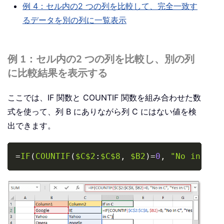
例 4：セル内の2 つの列を比較して、完全一致す
るデータを別の列に一覧表示
例 1：セル内の2 つの列を比較し、別の列
に比較結果を表示する
ここでは、IF 関数と COUNTIF 関数を組み合わせた数
式を使って、列 B にありながら列 C にはない値を検
出できます。
Copy
=
IF
(
COUNTIF
(
$C$2
:
$C$8
,
$B2
)
=
0
,
"No in C"
,