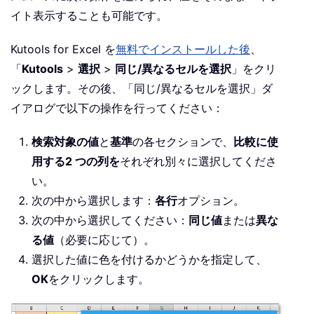
イト表示することも可能です。
Kutools for Excel を
無料でインストールした後
、
「
Kutools
>
選択
>
同じ/異なるセルを選択
」をクリ
ックします。その後、「同じ/異なるセルを選択」ダ
イアログで以下の操作を行ってください：
検索対象の値
と
基準
の各セクションで、
比較に使
用する2 つの列を
それぞれ別々に選択してくださ
い。
次の中から選択します：
各行
オプション。
次の中から選択してください：
同じ値
または
異な
る値
（必要に応じて）。
選択した値に色を付けるかどうかを指定して、
OK
をクリックします。