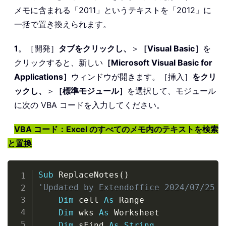
メモに含まれる「2011」というテキストを「2012」に
一括で置き換えられます。
1
。［開発］
タブをクリックし、
＞
［Visual Basic］
を
クリックすると、新しい
［Microsoft Visual Basic for
Applications］
ウィンドウが開きます。［挿入］
をクリ
ックし、
＞
［標準モジュール］
を選択して、モジュール
に次の VBA コードを入力してください。
VBA コード：Excel のすべてのメモ内のテキストを検索
と置換
Copy
Sub
 ReplaceNotes
(
)
'Updated by Extendoffice 2024/07/25  
Dim
 cell 
As
 Range

Dim
 wks 
As
 Worksheet

Dim
 sFind 
As
String