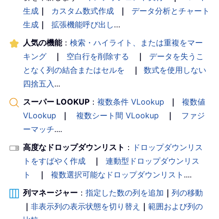
生成
｜
カスタム数式作成
｜
データ分析とチャート
生成
｜
拡張機能呼び出し
…
人気の機能
：
検索・ハイライト、または重複をマー
キング
｜
空白行を削除する
｜
データを失うこ
となく列の結合またはセルを
｜
数式を使用しない
四捨五入
...
スーパー LOOKUP
：
複数条件 VLookup
｜
複数値
VLookup
｜
複数シート間 VLookup
｜
ファジ
ーマッチ
....
高度なドロップダウンリスト
：
ドロップダウンリス
トをすばやく作成
｜
連動型ドロップダウンリス
ト
｜
複数選択可能なドロップダウンリスト
....
列マネージャー
：
指定した数の列を追加
｜
列の移動
｜
非表示列の表示状態を切り替え
｜
範囲および列の