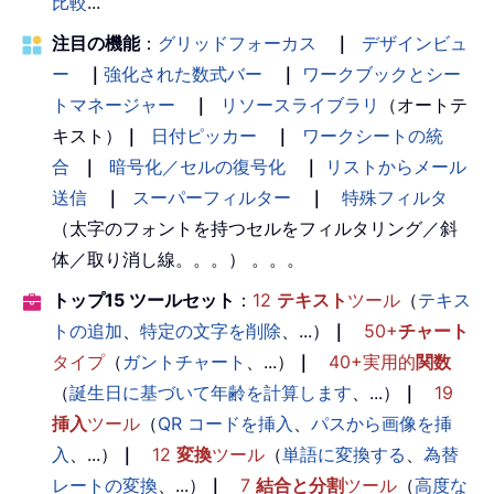
比較
...
注目の機能
：
グリッドフォーカス
｜
デザインビュ
ー
｜
強化された数式バー
｜
ワークブックとシー
トマネージャー
｜
リソースライブラリ
（オートテ
キスト）
｜
日付ピッカー
｜
ワークシートの統
合
｜
暗号化／セルの復号化
｜
リストからメール
送信
｜
スーパーフィルター
｜
特殊フィルタ
（太字のフォントを持つセルをフィルタリング／斜
体／取り消し線。。。） 。。。
トップ15 ツールセット
：
12
テキスト
ツール
（
テキス
トの追加
、
特定の文字を削除
、...）
｜
50+
チャート
タイプ
（
ガントチャート
、...）
｜
40+実用的
関数
（
誕生日に基づいて年齢を計算します
、...）
｜
19
挿入
ツール
（
QR コードを挿入
、
パスから画像を挿
入
、...）
｜
12
変換
ツール
（
単語に変換する
、
為替
レートの変換
、...）
｜
7
結合と分割
ツール
（
高度な