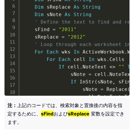
Dim
 sReplace 
As
String
Dim
 sNote 
As
String
' Define the text to find and rep
    sFind 
=
"2011"
    sReplace 
=
"2012"
' Loop through each worksheet in 
For
Each
 wks 
In
 ActiveWorkbook
.
Wo
For
Each
 cell 
In
 wks
.
Cells

If
 cell
.
NoteText 
<
>
""
Th
                sNote 
=
 cell
.
NoteText

If
 InStr
(
sNote
,
 sFind
                    sNote 
=
 Replace
(
s
                    cell
.
NoteText Tex
End
If
注：
上記のコードでは、検索対象と置換後の内容を指
End
If
定するために、
sFind
および
sReplace
変数を設定でき
Next
 cell

ます。
Next