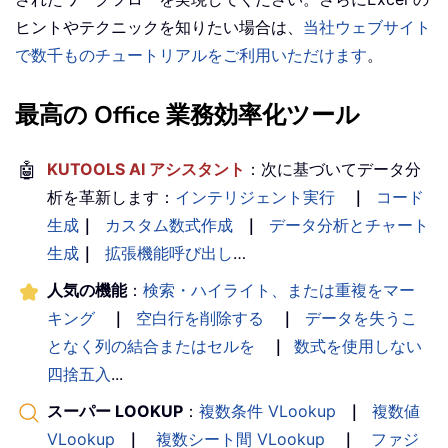
ヒントやテクニックを知りたい場合は、
当社ウェブサイト
で数千ものチュートリアルをご利用いただけます
。
最高の Office 業務効率化ツール
🤖
KUTOOLS AI アシスタント
：次に基づいてデータ分
析を革新します：
インテリジェント実行
｜
コード
生成
｜
カスタム数式作成
｜
データ分析とチャート
生成
｜
拡張機能呼び出し
…
人気の機能
：
検索・ハイライト、または重複をマー
キング
｜
空白行を削除する
｜
データを失うこ
となく列の結合またはセルを
｜
数式を使用しない
四捨五入
...
スーパー LOOKUP
：
複数条件 VLookup
｜
複数値
VLookup
｜
複数シート間 VLookup
｜
ファジ