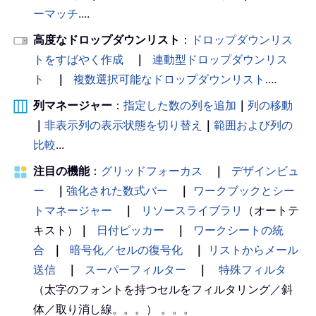
ーマッチ
....
高度なドロップダウンリスト
：
ドロップダウンリス
トをすばやく作成
｜
連動型ドロップダウンリス
ト
｜
複数選択可能なドロップダウンリスト
....
列マネージャー
：
指定した数の列を追加
｜
列の移動
｜
非表示列の表示状態を切り替え
｜
範囲および列の
比較
...
注目の機能
：
グリッドフォーカス
｜
デザインビュ
ー
｜
強化された数式バー
｜
ワークブックとシー
トマネージャー
｜
リソースライブラリ
（オートテ
キスト）
｜
日付ピッカー
｜
ワークシートの統
合
｜
暗号化／セルの復号化
｜
リストからメール
送信
｜
スーパーフィルター
｜
特殊フィルタ
（太字のフォントを持つセルをフィルタリング／斜
体／取り消し線。。。） 。。。