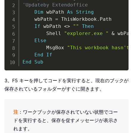
'Updateby Extendoffice
Dim
 wbPath 
As
String
    wbPath 
=
 ThisWorkbook
.
Path

If
 wbPath 
<
>
""
Then
        Shell 
"explorer.exe "
&
 wbPat
Else
        MsgBox 
"This workbook hasn't 
End
If
End
Sub
3。F5 キーを押してコードを実行すると、現在のブックが
保存されているフォルダーがすぐに開きます。
注
：ワークブックが保存されていない状態でコー
ドを実行すると、保存を促すメッセージが表示さ
れます。