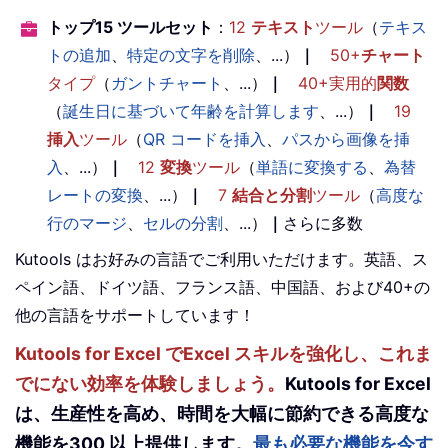
トップ15 ツールセット
：
12
テキスト
ツール
（
テキス
トの追加
、
特定の文字を削除
、...）
｜
50+
チャート
タイプ
（
ガントチャート
、...）
｜
40+実用的
関数
（
誕生日に基づいて年齢を計算します
、...）
｜
19
挿入
ツール
（
QR コードを挿入
、
パスから画像を挿
入
、...）
｜
12
変換
ツール
（
単語に変換する
、
為替
レートの変換
、...）
｜
7
結合と分割
ツール
（
高度な
行のマージ
、
セルの分割
、...）
｜
さらに多数
Kutools はお好みの言語でご利用いただけます。英語、ス
ペイン語、ドイツ語、フランス語、中国語、および40+の
他の言語をサポートしています！
Kutools for Excel でExcel スキルを強化し、これま
でにない効率を体験しましょう。
Kutools for Excel
は、生産性を高め、時間を大幅に節約できる高度な
機能を300 以上提供します。
最も必要な機能を今す