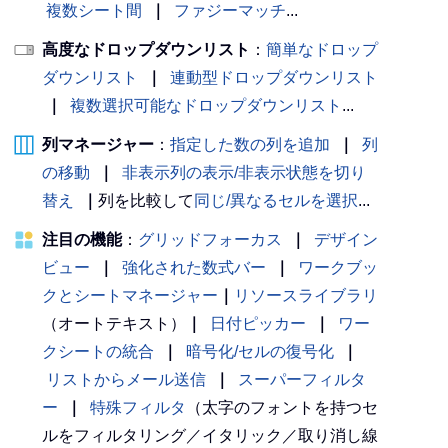
複数シート間
｜
ファジーマッチ
...
高度なドロップダウンリスト
：
簡単なドロップ
ダウンリスト
｜
連動型ドロップダウンリスト
｜
複数選択可能なドロップダウンリスト
...
列マネージャー
：
指定した数の列を追加
｜
列
の移動
｜
非表示列の表示/非表示状態を切り
替え
｜
列を比較して
同じ/異なるセルを選択
...
注目の機能
：
グリッドフォーカス
｜
デザイン
ビュー
｜
強化された数式バー
｜
ワークブッ
クとシートマネージャー
｜
リソースライブラリ
（オートテキスト）
｜
日付ピッカー
｜
ワー
クシートの統合
｜
暗号化/セルの復号化
｜
リストからメール送信
｜
スーパーフィルタ
ー
｜
特殊フィルタ
（太字のフォントを持つセ
ルをフィルタリング／イタリック／取り消し線