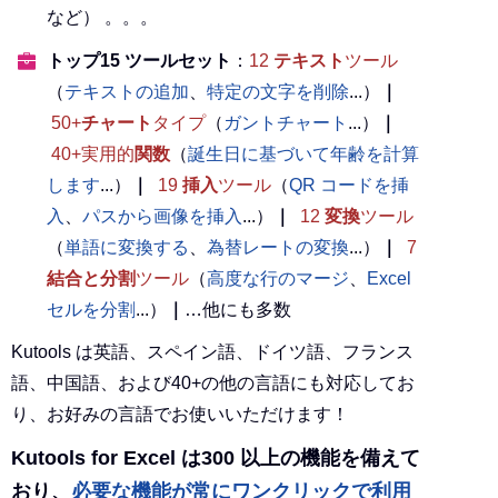
など） 。。。
トップ15 ツールセット
：
12
テキスト
ツール
（
テキストの追加
、
特定の文字を削除
...）
｜
50+
チャート
タイプ
（
ガントチャート
...）
｜
40+実用的
関数
（
誕生日に基づいて年齢を計算
します
...）
｜
19
挿入
ツール
（
QR コードを挿
入
、
パスから画像を挿入
...）
｜
12
変換
ツール
（
単語に変換する
、
為替レートの変換
...）
｜
7
結合と分割
ツール
（
高度な行のマージ
、
Excel
セルを分割
...）
｜
…他にも多数
Kutools は英語、スペイン語、ドイツ語、フランス
語、中国語、および40+の他の言語にも対応してお
り、お好みの言語でお使いいただけます！
Kutools for Excel は300 以上の機能を備えて
おり、
必要な機能が常にワンクリックで利用