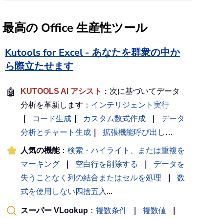
最高の Office 生産性ツール
Kutools for Excel - あなたを群衆の中か
ら際立たせます
🤖
KUTOOLS AI アシスト
：次に基づいてデータ
分析を革新します：
インテリジェント実行
｜
コード生成
｜
カスタム数式作成
｜
データ
分析とチャート生成
｜
拡張機能呼び出し
…
人気の機能
：
検索・ハイライト、または重複を
マーキング
｜
空白行を削除する
｜
データを
失うことなく列の結合またはセルを処理
｜
数
式を使用しない四捨五入
...
スーパー VLookup
：
複数条件
｜
複数値
｜