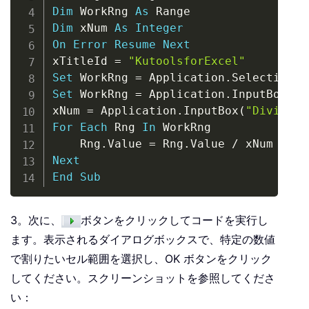
Dim
 WorkRng 
As
Dim
 xNum 
As
Integer
On
Error
Resume
Next
xTitleId 
=
"KutoolsforExcel"
Set
 WorkRng 
=
 Application
.
Set
 WorkRng 
=
 Application
.
InputBox
(
"R
xNum 
=
 Application
.
InputBox
(
"Division
For
Each
 Rng 
In
 WorkRng

    Rng
.
Value 
=
 Rng
.
Value 
/
Next
End
Sub
3。次に、
ボタンをクリックしてコードを実行し
ます。表示されるダイアログボックスで、特定の数値
で割りたいセル範囲を選択し、OK ボタンをクリック
してください。スクリーンショットを参照してくださ
い：