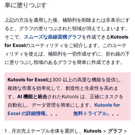
単に塗りつぶす
上記の方法を適用した後、補助列を削除または非表示にす
ると、グラフの塗りつぶされた領域が消えてしまいます。
そこで、
スムーズな曲線面積グラフ
を作成できる
Kutools
for Excel
のユーティリティをご紹介します。このユーテ
ィリティを使えば、補助列を一切作成せずに、折れ線の下
に塗りつぶし領域のあるグラフを簡単に作成できます。
Kutools for Excel
は300 以上の高度な機能を提供し、
複雑な作業を効率化して、創造性と生産性を高めま
す。
AI 機能と統合
されたKutools は、正確にタスクを
自動化し、データ管理を簡単にします。
Kutools for
Excel の詳細情報。。。
無料トライアル。。。
1．月次売上テーブル全体を選択し、
Kutools
>
グラフ
>