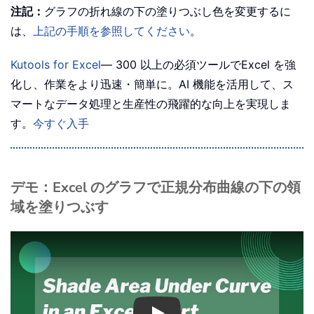
注記：
グラフの折れ線の下の塗りつぶし色を変更するに
は、
上記の手順を参照してください
。
Kutools for Excel
— 300 以上の必須ツールでExcel を強
化し、作業をより迅速・簡単に。AI 機能を活用して、ス
マートなデータ処理と生産性の飛躍的な向上を実現しま
す。
今すぐ入手
デモ：Excel のグラフで正規分布曲線の下の領
域を塗りつぶす