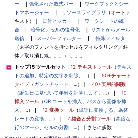
ー
｜
強化された数式バー
｜
ワークブックとシー
トマネージャー
｜
リソースライブラリ
（オートテ
キスト）
｜
日付ピッカー
｜
ワークシートの統
合
｜
暗号化／セルの復号化
｜
リストからメール
送信
｜
スーパーフィルター
｜
特殊フィルタ
（太字のフォントを持つセルをフィルタリング／斜
体／取り消し線。。。） 。。。
トップ15 ツールセット
：
12
テキスト
ツール
（
テキス
トの追加
、
特定の文字を削除
、...）
｜
50+
チャート
タイプ
（
ガントチャート
、...）
｜
40+実用的
関数
（
誕生日に基づいて年齢を計算します
、...）
｜
19
挿入
ツール
（
QR コードを挿入
、
パスから画像を挿
入
、...）
｜
12
変換
ツール
（
単語に変換する
、
為替
レートの変換
、...）
｜
7
結合と分割
ツール
（
高度な
行のマージ
、
セルの分割
、...）
｜
さらに多数