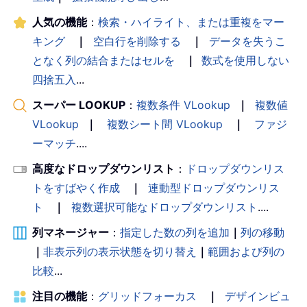
人気の機能
：
検索・ハイライト、または重複をマー
キング
｜
空白行を削除する
｜
データを失うこ
となく列の結合またはセルを
｜
数式を使用しない
四捨五入
...
スーパー LOOKUP
：
複数条件 VLookup
｜
複数値
VLookup
｜
複数シート間 VLookup
｜
ファジ
ーマッチ
....
高度なドロップダウンリスト
：
ドロップダウンリス
トをすばやく作成
｜
連動型ドロップダウンリス
ト
｜
複数選択可能なドロップダウンリスト
....
列マネージャー
：
指定した数の列を追加
｜
列の移動
｜
非表示列の表示状態を切り替え
｜
範囲および列の
比較
...
注目の機能
：
グリッドフォーカス
｜
デザインビュ