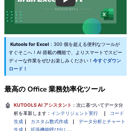
Play
Kutools for Excel
：300 個を超える便利なツールが
すぐそこへ！AI 搭載の機能で、よりスマートでスピー
ディーな作業をぜひお楽しみください！
今すぐダウン
ロード！
最高の Office 業務効率化ツール
🤖
KUTOOLS AI アシスタント
：次に基づいてデータ分
析を革新します：
インテリジェント実行
｜
コード
生成
｜
カスタム数式作成
｜
データ分析とチャート
生成
｜
拡張機能呼び出し
…