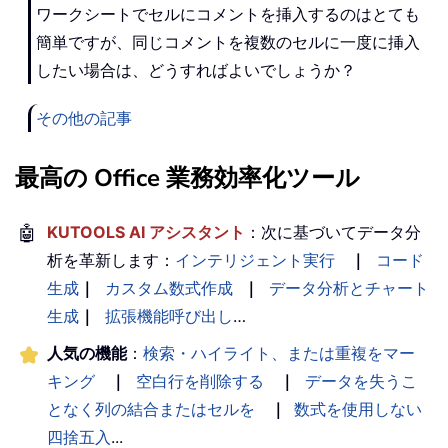
ワークシートでセルにコメントを挿入するのはとても
簡単ですが、同じコメントを複数のセルに一度に挿入
したい場合は、どうすればよいでしょうか？
その他の記事
最高の Office 業務効率化ツール
🤖
KUTOOLS AI アシスタント
：次に基づいてデータ分
析を革新します：
インテリジェント実行
｜
コード
生成
｜
カスタム数式作成
｜
データ分析とチャート
生成
｜
拡張機能呼び出し
…
人気の機能
：
検索・ハイライト、または重複をマー
キング
｜
空白行を削除する
｜
データを失うこ
となく列の結合またはセルを
｜
数式を使用しない
四捨五入
...