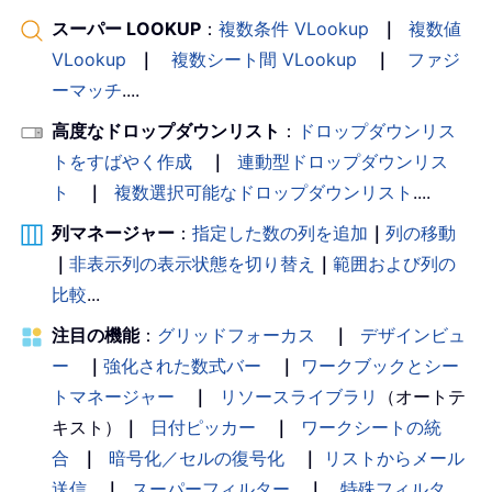
スーパー LOOKUP
：
複数条件 VLookup
｜
複数値
VLookup
｜
複数シート間 VLookup
｜
ファジ
ーマッチ
....
高度なドロップダウンリスト
：
ドロップダウンリス
トをすばやく作成
｜
連動型ドロップダウンリス
ト
｜
複数選択可能なドロップダウンリスト
....
列マネージャー
：
指定した数の列を追加
｜
列の移動
｜
非表示列の表示状態を切り替え
｜
範囲および列の
比較
...
注目の機能
：
グリッドフォーカス
｜
デザインビュ
ー
｜
強化された数式バー
｜
ワークブックとシー
トマネージャー
｜
リソースライブラリ
（オートテ
キスト）
｜
日付ピッカー
｜
ワークシートの統
合
｜
暗号化／セルの復号化
｜
リストからメール
送信
｜
スーパーフィルター
｜
特殊フィルタ