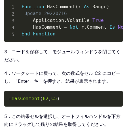
Copy
Function
 HasComment
(
r 
As
 Range
)
'Update 20220716
    Application
.
Volatile 
True
    HasComment 
=
Not
 r
.
Comment 
Is
Not
End
Function
3．コードを保存して、モジュールウィンドウを閉じてく
ださい。
4．ワークシートに戻って、次の数式をセル C2 にコピー
し、「Enter」キーを押すと、結果が表示されます。
Copy
=
HasComment
(
B2
,
C5
)
5．この結果セルを選択し、オートフィルハンドルを下方
向にドラッグして残りの結果を取得してください。