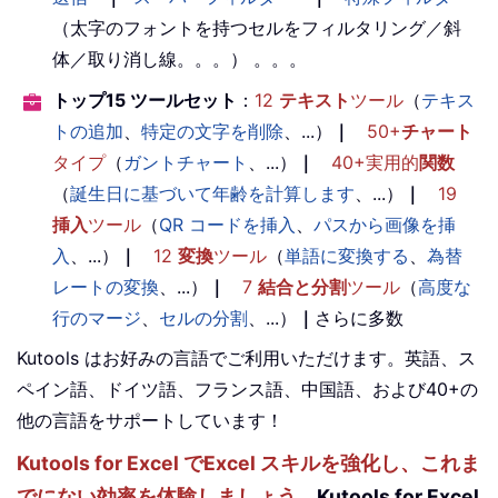
（太字のフォントを持つセルをフィルタリング／斜
体／取り消し線。。。） 。。。
トップ15 ツールセット
：
12
テキスト
ツール
（
テキス
トの追加
、
特定の文字を削除
、...）
｜
50+
チャート
タイプ
（
ガントチャート
、...）
｜
40+実用的
関数
（
誕生日に基づいて年齢を計算します
、...）
｜
19
挿入
ツール
（
QR コードを挿入
、
パスから画像を挿
入
、...）
｜
12
変換
ツール
（
単語に変換する
、
為替
レートの変換
、...）
｜
7
結合と分割
ツール
（
高度な
行のマージ
、
セルの分割
、...）
｜
さらに多数
Kutools はお好みの言語でご利用いただけます。英語、ス
ペイン語、ドイツ語、フランス語、中国語、および40+の
他の言語をサポートしています！
Kutools for Excel でExcel スキルを強化し、これま
でにない効率を体験しましょう。
Kutools for Excel