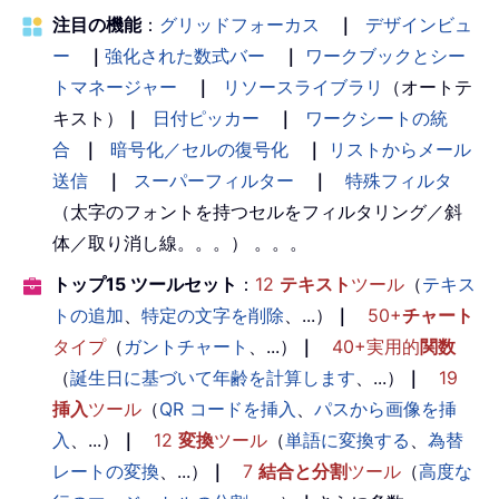
注目の機能
：
グリッドフォーカス
｜
デザインビュ
ー
｜
強化された数式バー
｜
ワークブックとシー
トマネージャー
｜
リソースライブラリ
（オートテ
キスト）
｜
日付ピッカー
｜
ワークシートの統
合
｜
暗号化／セルの復号化
｜
リストからメール
送信
｜
スーパーフィルター
｜
特殊フィルタ
（太字のフォントを持つセルをフィルタリング／斜
体／取り消し線。。。） 。。。
トップ15 ツールセット
：
12
テキスト
ツール
（
テキス
トの追加
、
特定の文字を削除
、...）
｜
50+
チャート
タイプ
（
ガントチャート
、...）
｜
40+実用的
関数
（
誕生日に基づいて年齢を計算します
、...）
｜
19
挿入
ツール
（
QR コードを挿入
、
パスから画像を挿
入
、...）
｜
12
変換
ツール
（
単語に変換する
、
為替
レートの変換
、...）
｜
7
結合と分割
ツール
（
高度な