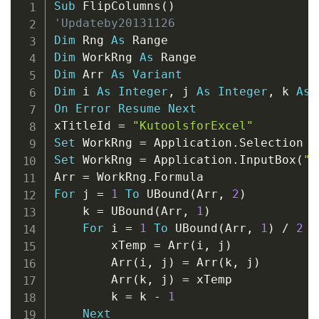
Sub
 FlipColumns
(
)
'Updateby20131126
Dim
 Rng 
As
Dim
 WorkRng 
As
Dim
 Arr 
As
Variant
Dim
 i 
As
Integer
,
 j 
As
Integer
,
 k 
As
On
Error
Resume
Next
xTitleId 
=
"KutoolsforExcel"
Set
 WorkRng 
=
 Application
.
Set
 WorkRng 
=
 Application
.
InputBox
(
"R
Arr 
=
 WorkRng
.
For
 j 
=
1
To
 UBound
(
Arr
,
2
)
    k 
=
 UBound
(
Arr
,
1
)
For
 i 
=
1
To
 UBound
(
Arr
,
1
)
/
2
        xTemp 
=
 Arr
(
i
,
 j
)
        Arr
(
i
,
 j
)
=
 Arr
(
k
,
 j
)
        Arr
(
k
,
 j
)
=
 xTemp

        k 
=
 k 
-
1
Next