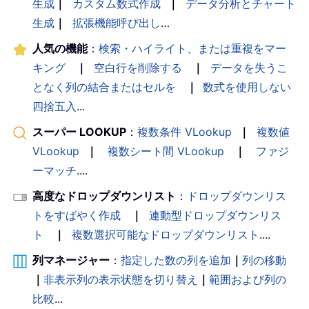
生成
｜
カスタム数式作成
｜
データ分析とチャート
生成
｜
拡張機能呼び出し
…
人気の機能
：
検索・ハイライト、または重複をマー
キング
｜
空白行を削除する
｜
データを失うこ
となく列の結合またはセルを
｜
数式を使用しない
四捨五入
...
スーパー LOOKUP
：
複数条件 VLookup
｜
複数値
VLookup
｜
複数シート間 VLookup
｜
ファジ
ーマッチ
....
高度なドロップダウンリスト
：
ドロップダウンリス
トをすばやく作成
｜
連動型ドロップダウンリス
ト
｜
複数選択可能なドロップダウンリスト
....
列マネージャー
：
指定した数の列を追加
｜
列の移動
｜
非表示列の表示状態を切り替え
｜
範囲および列の
比較
...