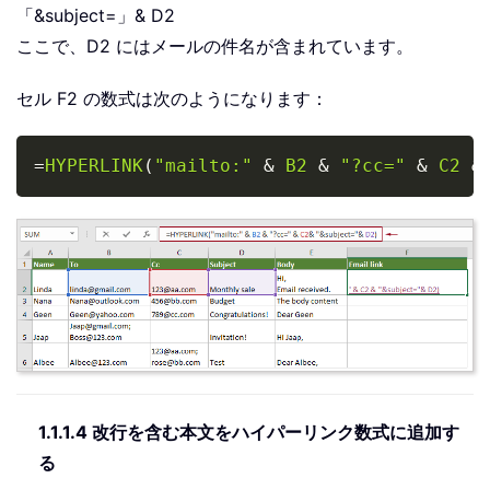
「&subject=」& D2
ここで、D2 にはメールの件名が含まれています。
セル F2 の数式は次のようになります：
Copy
=
HYPERLINK
(
"mailto:"
&
B2
&
"?cc="
&
C2
&
1.1.1.4 改行を含む本文をハイパーリンク数式に追加す
る