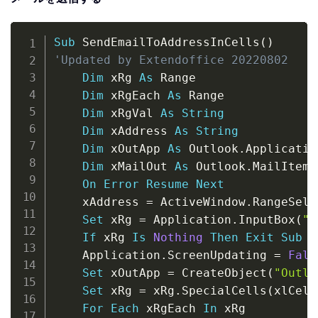
Copy
Sub
 SendEmailToAddressInCells
(
)
'Updated by Extendoffice 20220802
Dim
 xRg 
As
 Range

Dim
 xRgEach 
As
 Range

Dim
 xRgVal 
As
String
Dim
 xAddress 
As
String
Dim
 xOutApp 
As
 Outlook
.
Application
Dim
 xMailOut 
As
 Outlook
.
MailItem

On
Error
Resume
Next
    xAddress 
=
 ActiveWindow
.
RangeSele
Set
 xRg 
=
 Application
.
InputBox
(
"P
If
 xRg 
Is
Nothing
Then
Exit
Sub
    Application
.
ScreenUpdating 
=
Fals
Set
 xOutApp 
=
 CreateObject
(
"Outlo
Set
 xRg 
=
 xRg
.
SpecialCells
(
xlCell
For
Each
 xRgEach 
In
 xRg
