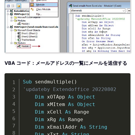
VBA コード：メールアドレスの一覧にメールを送信する
Copy
Sub
 sendmultiple
(
)
'updateby Extendoffice 20220802
Dim
 xOTApp 
As
Object
Dim
 xMItem 
As
Object
Dim
 xCell 
As
 Range

Dim
 xRg 
As
 Range

Dim
 xEmailAddr 
As
String
Dim
 xTxt 
As
String