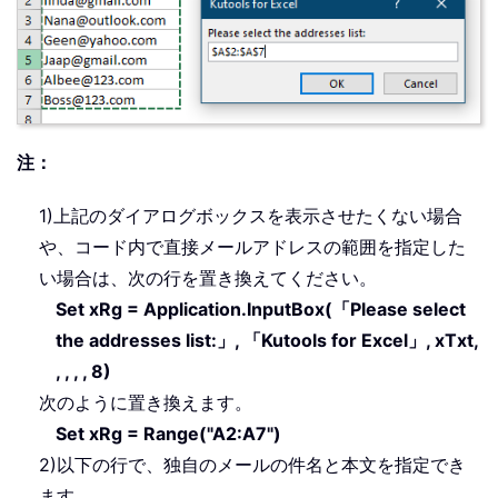
.
Subject 
=
"Test"
.
Body 
=
"Dear "
_
&
 vbNewLine 
&
 vbNewLi
"This is a test email
"sending in Excel"
.
Display

注：
End
With
End
Sub
1)上記のダイアログボックスを表示させたくない場合
や、コード内で直接メールアドレスの範囲を指定した
い場合は、次の行を置き換えてください。
Set xRg = Application.InputBox(「Please select
the addresses list:」, 「Kutools for Excel」, xTxt,
, , , , 8)
次のように置き換えます。
Set xRg = Range("A2:A7")
2)以下の行で、独自のメールの件名と本文を指定でき
ます。