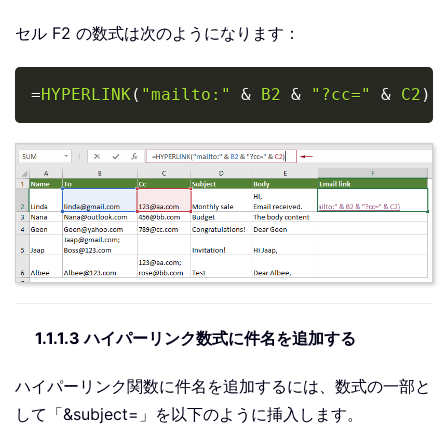
セル F2 の数式は次のようになります：
Copy
=
HYPERLINK
(
"mailto:"
&
B2
&
"?cc="
&
C2
)
1.1.1.3 ハイパーリンク数式に件名を追加する
ハイパーリンク関数に件名を追加するには、数式の一部と
して「&subject=」を以下のように挿入します。