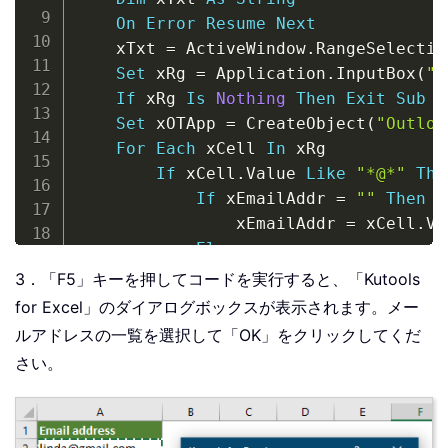
On
Error
Resume
Next
    xTxt 
=
 ActiveWindow
.
RangeSelectio
Set
 xRg 
=
 Application
.
InputBox
(
"P
If
 xRg 
Is
Nothing
Then
Exit
Sub
Set
 xOTApp 
=
 CreateObject
(
"Outloo
For
Each
 xCell 
In
 xRg

If
 xCell
.
Value 
Like
"*@*"
The
If
 xEmailAddr 
=
""
Then
                xEmailAddr 
=
 xCell
.
Va
Else
                xEmailAddr 
=
 xEmailAd
3．「F5」キーを押してコードを実行すると、「Kutools
End
If
for Excel」のダイアログボックスが表示されます。メー
End
If
ルアドレスの一覧を選択して「OK」をクリックしてくだ
Next
さい。
Set
 xMItem 
=
 xOTApp
.
CreateItem
(
0
)
With
 xMItem

.
To
=
 xEmailAddr
