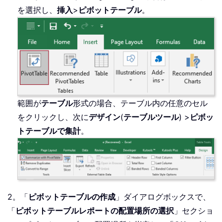
を選択し、
挿入
>
ピボットテーブル
。
範囲が
テーブル
形式の場合、テーブル内の任意のセル
をクリックし、次に
デザイン
(
テーブルツール
) >
ピボッ
トテーブルで集計
。
2。「
ピボットテーブルの作成
」ダイアログボックスで、
「
ピボットテーブルレポートの配置場所の選択
」セクショ