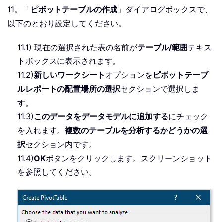
11。「
ピボットテーブルの作成
」ダイアログボックスで、
以下のとおり設定してください。
11.1) 現在の選択された表の名前が
テーブル/範囲
テキス
トボックスに表示されます。
11.2)
新しいワークシート
オプションを
ピボットテーブ
ルレポートの配置場所の選択
セクションで選択しま
す。
11.3)
このデータをデータモデルに追加する
にチェック
を入れます。
複数のテーブルを分析するかどうかの選
択
セクション内です。
11.4)
OK
ボタンをクリックします。スクリーンショット
を参照してください。