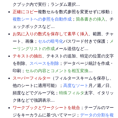
クブック内で実行；ランダム選択…
正確にコピー
複数セルを数式参照を変更せずに移動；
複数シートへの参照を自動作成
；
箇条書きの挿入
、チ
ェックボックスなど…
お気に入りの数式を保存して素早く挿入
、範囲、チャ
ート、画像；
セルの暗号化
パスワード付きで保護；
メ
ーリングリストの作成
メール送信など…
テキストの抽出
、テキストの追加、特定の位置の文字
を削除、
スペースを削除
；データページ統計を作成・
印刷；
セルの内容とコメントを相互変換
…
スーパーフィルター
（フィルタースキームを保存し、
他のシートに適用可能）；
高度なソート
月／週／日、
頻度などでグループ化；
特殊フィルタ
太字、イタリッ
ク体などで強調表示…
ワークブックとワークシートを統合
；テーブルのマー
ジをキーカラムに基づいてマージ；
データの分割を複