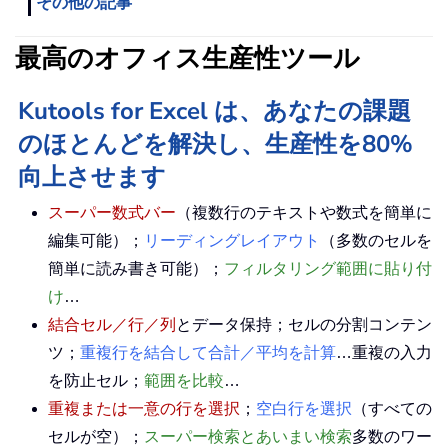
その他の記事
最高のオフィス生産性ツール
Kutools for Excel は、あなたの課題
のほとんどを解決し、生産性を80%
向上させます
スーパー数式バー
（複数行のテキストや数式を簡単に
編集可能）；
リーディングレイアウト
（多数のセルを
簡単に読み書き可能）；
フィルタリング範囲に貼り付
け
…
結合セル／行／列
とデータ保持；セルの分割コンテン
ツ；
重複行を結合して合計／平均を計算
…重複の入力
を防止セル；
範囲を比較
…
重複または一意の行を選択
；
空白行を選択
（すべての
セルが空）；
スーパー検索とあいまい検索
多数のワー