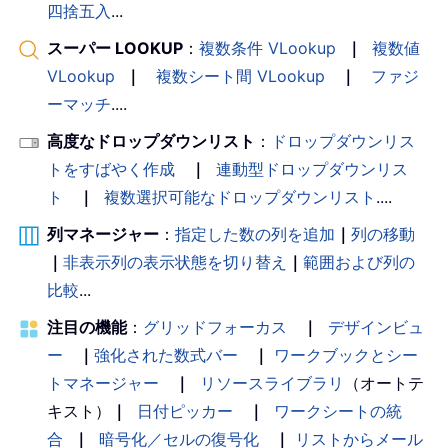
四捨五入
...
スーパー LOOKUP
：
複数条件 VLookup
｜
複数値
VLookup
｜
複数シート間 VLookup
｜
ファジ
ーマッチ
....
高度なドロップダウンリスト
：
ドロップダウンリス
トをすばやく作成
｜
連動型ドロップダウンリス
ト
｜
複数選択可能なドロップダウンリスト
....
列マネージャー
：
指定した数の列を追加
｜
列の移動
｜
非表示列の表示状態を切り替え
｜
範囲および列の
比較
...
注目の機能
：
グリッドフォーカス
｜
デザインビュ
ー
｜
強化された数式バー
｜
ワークブックとシー
トマネージャー
｜
リソースライブラリ
（オートテ
キスト）
｜
日付ピッカー
｜
ワークシートの統
合
｜
暗号化／セルの復号化
｜
リストからメール