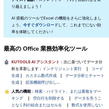
り越えましょう！
AI 搭載のツールでExcel の機能をさらに強化しまし
ょう。
今すぐダウンロード
して、これまでにない効
率を体験してください！
最高の Office 業務効率化ツール
🤖
KUTOOLS AI アシスタント
：次に基づいてデータ分
析を革新します：
インテリジェント実行
｜
コード
生成
｜
カスタム数式作成
｜
データ分析とチャート
生成
｜
拡張機能呼び出し
…
人気の機能
：
検索・ハイライト、または重複をマー
キング
｜
空白行を削除する
｜
データを失うこ
となく列の結合またはセルを
｜
数式を使用しない