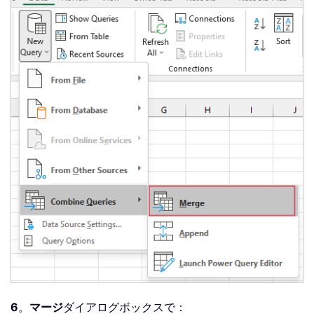
6
。
マージ
ダイアログボックスで：