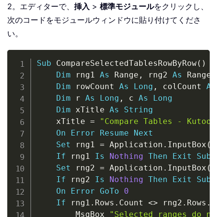
2。エディターで、
挿入
>
標準モジュール
をクリックし、
次のコードをモジュールウィンドウに貼り付けてくださ
い。
Copy
Sub
 CompareSelectedTablesRowByRow
(
)
Dim
 rng1 
As
 Range
,
 rng2 
As
 Range

Dim
 rowCount 
As
Long
,
 colCount 
As
Dim
 r 
As
Long
,
 c 
As
Long
Dim
 xTitle 
As
String
    xTitle 
=
"Compare Tables - Kutool
On
Error
Resume
Next
Set
 rng1 
=
 Application
.
InputBox
(
"
If
 rng1 
Is
Nothing
Then
Exit
Sub
Set
 rng2 
=
 Application
.
InputBox
(
"
If
 rng2 
Is
Nothing
Then
Exit
Sub
On
Error
GoTo
0
If
 rng1
.
Rows
.
Count 
<
>
 rng2
.
Rows
.
C
        MsgBox 
"Selected ranges do no