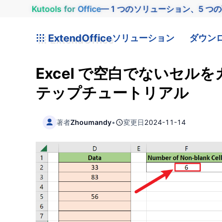
Kutools
for
Office
— 1 つのソリューション、5 つ
ExtendOffice
ソリューション
ダウン
Excel で空白でないセル
テップチュートリアル
著者
Zhoumandy
•
変更日
2024-11-14