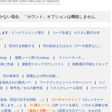
しかない場合、「カウント」オプションは機能しません。
します：
インテリジェント実行
｜
コード生成
｜
カスタム数式を作
…
グ
｜
空白行を削除する
｜
列の結合またはセル（データ損失なし）
okup
｜
複数シート間 VLookup
｜
ファジーマッチ
...
簡単に作成
｜
連動型ドロップダウンリスト
｜
複数選択可能なドロップ
｜
列の再表示
｜
範囲および列の比較
...
｜
強化された数式バー
｜
ワークブックとシートマネージャー
｜
リソ
合
｜
暗号化／セルの復号化
｜
リストからメール送信
｜
スーパーフ
。
の追加
、
特定の文字を削除
、...）
｜
50+
チャート
タイプ
（
ガントチャー
計算します
、...）
｜
19
挿入
ツール
（
QR コードを挿入
、
パスから画像を挿
トの変換
、...）
｜
7
結合と分割
ツール
（
高度な行のマージ
、
セルの分