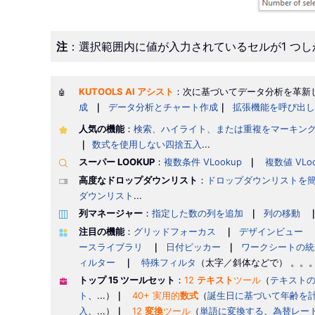
注
：選択範囲内に値が入力されているセルが1 つ
KUTOOLS AI アシスト
：次に基づいてデータ分析を革新
🤖
成
｜
データ分析とチャート作成
｜
拡張機能を呼び出し
人気の機能
：
検索、ハイライト、または重複をマーキン
｜
数式を使用しない四捨五入
...
スーパー LOOKUP
：
複数条件 VLookup
｜
複数値 VLo
高度なドロップダウンリスト
：
ドロップダウンリストを
ダウンリスト
...
列マネージャー
：
指定した数の列を追加
｜
列の移動
注目の機能
：
グリッドフォーカス
｜
デザインビュー
ースライブラリ
｜
日付ピッカー
｜
ワークシートの統
ィルター
｜
特殊フィルタ
（太字／斜体などで） 。。
トップ 15 ツールセット
：
12
テキスト
ツール
（
テキスト
ト
、...）
｜
40+ 実用的
数式
（
誕生日に基づいて年齢を
入
、...）
｜
12
変換
ツール
（
単語に変換する
、
為替レー