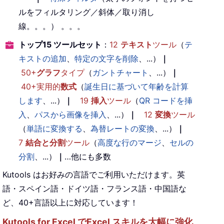
ルをフィルタリング／斜体／取り消し
線。。。） 。。。
トップ15 ツールセット
：
12
テキスト
ツール
（
テ
キストの追加
、
特定の文字を削除
、...）
｜
50+
グラフ
タイプ
（
ガントチャート
、...）
｜
40+実用的
数式
（
誕生日に基づいて年齢を計算
します
、...）
｜
19
挿入
ツール
（
QR コードを挿
入
、
パスから画像を挿入
、...）
｜
12
変換
ツール
（
単語に変換する
、
為替レートの変換
、...）
｜
7
結合と分割
ツール
（
高度な行のマージ
、
セルの
分割
、...）
｜
…他にも多数
Kutools はお好みの言語でご利用いただけます。英
語・スペイン語・ドイツ語・フランス語・中国語な
ど、40+言語以上に対応しています！
Kutools for Excel でExcel スキルを大幅に強化