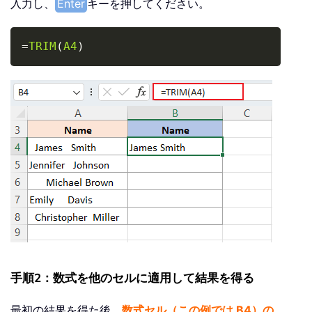
入力し、
Enter
キーを押してください。
Copy
=
TRIM
(
A4
)
手順2：数式を他のセルに適用して結果を得る
最初の結果を得た後、
数式セル（この例では B4）の