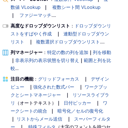
数値 VLookup
｜
複数シート間 VLookup
｜
ファジーマッチ
....
高度なドロップダウンリスト
：
ドロップダウンリ
ストをすばやく作成
｜
連動型ドロップダウン
リスト
｜
複数選択ドロップダウンリスト
....
列マネージャー
：
特定の数の列を追加
｜
列を移動
｜
非表示列の表示状態を切り替え
｜
範囲と列を比
較
...
注目の機能
：
グリッドフォーカス
｜
デザイン
ビュー
｜
強化された数式バー
｜
ワークブッ
クとシートマネージャー
｜
リソースライブラ
リ
（オートテキスト）
｜
日付ピッカー
｜
ワ
ークシートの統合
｜
暗号化／セルの復号化
｜
リストからメール送信
｜
スーパーフィルタ
ー
｜
特殊フィルタ
（太字のフォントを持つセ