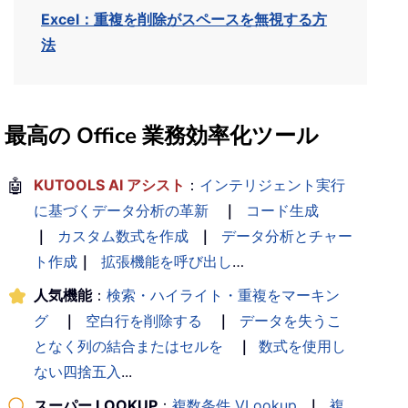
Excel：重複を削除がスペースを無視する方
法
最高の Office 業務効率化ツール
🤖
KUTOOLS AI アシスト
：
インテリジェント実行
に基づくデータ分析の革新
｜
コード生成
｜
カスタム数式を作成
｜
データ分析とチャー
ト作成
｜
拡張機能を呼び出し
…
人気機能
：
検索・ハイライト・重複をマーキン
グ
｜
空白行を削除する
｜
データを失うこ
となく列の結合またはセルを
｜
数式を使用し
ない四捨五入
...
スーパー LOOKUP
：
複数条件 VLookup
｜
複