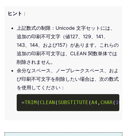
ヒント
：
上記数式の制限：Unicode 文字セットには、
追加の印刷不可文字（値127、129、141、
143、144、および157）があります。これらの
追加の印刷不可文字は、CLEAN 関数単体では
削除されません。
余分なスペース、ノーブレークスペース、およ
び印刷不可文字を削除したい場合は、次の数式
を使用してください：
Copy
=
TRIM
(
CLEAN
(
SUBSTITUTE
(
A4
,
CHAR
(
160
)
,
"