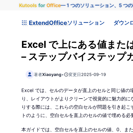
Kutools
for
Office
— 1 つのソリューション、5 つ
ExtendOffice
ソリューション
ダウン
Excel で上にある値ま
– ステップバイステップ
著者
Xiaoyang
•
変更日
2025-09-19
Excel では、セルのデータが直上のセルと同じ
り、レイアウトがよりクリーンで視覚的に魅力的に
りする際には、これらの空白セルが問題を引き起こ
トのように、空白セルを直上のセルの値で埋める必
本ガイドでは、空白セルを直上のセルの値、0、ま