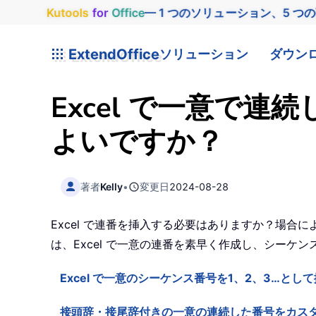
Kutools
for
Office
— 1 つのソリューション、5 つ
ExtendOffice
ソリューション
ダウン
Excel で一意で
よいですか？
著者
Kelly
•
変更日
2024-08-28
Excel で連番を挿入する必要はありますか？場合
は、Excel で一意の連番を素早く作成し、シーケ
Excel で一意のシーケンス番号を1、2、3…とし
接頭辞・接尾辞付きの一意の連続した番号をカス