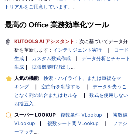
トリアルをご用意しています。
。
最高の Office 業務効率化ツール
🤖
KUTOOLS AI アシスタント
：次に基づいてデータ分
析を革新します：
インテリジェント実行
｜
コード
生成
｜
カスタム数式作成
｜
データ分析とチャート
生成
｜
拡張機能呼び出し
…
人気の機能
：
検索・ハイライト、または重複をマー
キング
｜
空白行を削除する
｜
データを失うこ
となく列の結合またはセルを
｜
数式を使用しない
四捨五入
...
スーパー LOOKUP
：
複数条件 VLookup
｜
複数値
VLookup
｜
複数シート間 VLookup
｜
ファジ
ーマッチ
....