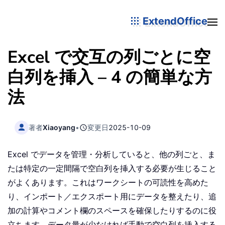
ExtendOffice
Excel で交互の列ごとに空
白列を挿入 – 4 の簡単な方
法
著者
Xiaoyang
•
変更日
2025-10-09
Excel でデータを管理・分析していると、他の列ごと、ま
たは特定の一定間隔で空白列を挿入する必要が生じること
がよくあります。これはワークシートの可読性を高めた
り、インポート／エクスポート用にデータを整えたり、追
加の計算やコメント欄のスペースを確保したりするのに役
立ちます。データ量が少なければ手動で空白列を挿入する