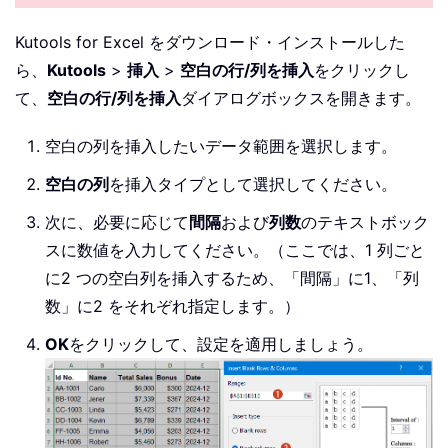
Kutools for Excel をダウンロード・インストールした
ら、
Kutools
>
挿入
>
空白の行/列を挿入
をクリックし
て、
空白の行/列を挿入
ダイアログボックスを開きます。
空白の列を挿入したいデータ範囲を選択します。
空白の列
を挿入タイプとして選択してください。
次に、必要に応じて
間隔
および
列数
のテキストボック
スに数値を入力してください。（ここでは、1 列ごと
に2 つの空白列を挿入するため、「間隔」に1、「列
数」に2 をそれぞれ指定します。）
OK
をクリックして、設定を適用しましょう。