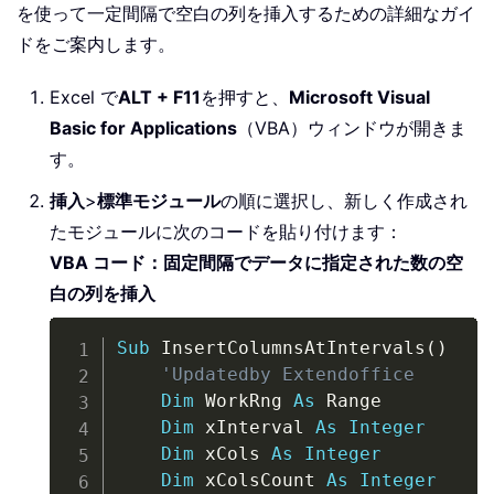
を使って一定間隔で空白の列を挿入するための詳細なガイ
ドをご案内します。
Excel で
ALT + F11
を押すと、
Microsoft Visual
Basic for Applications
（VBA）ウィンドウが開きま
す。
挿入
>
標準モジュール
の順に選択し、新しく作成され
たモジュールに次のコードを貼り付けます：
VBA コード：固定間隔でデータに指定された数の空
白の列を挿入
Copy
Sub
 InsertColumnsAtIntervals
(
)
'Updatedby Extendoffice
Dim
 WorkRng 
As
 Range

Dim
 xInterval 
As
Integer
Dim
 xCols 
As
Integer
Dim
 xColsCount 
As
Integer