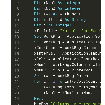
Dim
 xNum1 
As
Integer
Dim
 xNum2 
As
Integer
Dim
 xWs 
As
 Worksheet

Dim
 xTitleId 
As
String
Dim
 i 
As
Integer
    xTitleId 
=
"Kutools for Excel"
Set
 WorkRng 
=
 Application
.
Sele
Set
 WorkRng 
=
 Application
.
Inpu
    xColsCount 
=
 WorkRng
.
Columns
.
C
    xInterval 
=
 Application
.
InputB
    xCols 
=
 Application
.
InputBox
(
"
    xNum1 
=
 WorkRng
.
Column 
+
 xInte
    xNum2 
=
 xCols 
+
 xInterval

Set
 xWs 
=
 WorkRng
.
Parent

For
 i 
=
1
To
 Int
(
xColsCount 
/
 
        xWs
.
Range
(
xWs
.
Cells
(
WorkRn
        xNum1 
=
 xNum1 
+
 xNum2

Next
    MsgBox 
"Columns inserted succe