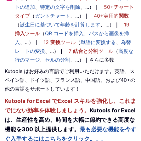
トの追加
、
特定の文字を削除
、...）
｜
50+
チャート
タイプ
（
ガントチャート
、...）
｜
40+実用的
関数
（
誕生日に基づいて年齢を計算します
、...）
｜
19
挿入
ツール
（
QR コードを挿入
、
パスから画像を挿
入
、...）
｜
12
変換
ツール
（
単語に変換する
、
為替
レートの変換
、...）
｜
7
結合と分割
ツール
（
高度な
行のマージ
、
セルの分割
、...）
｜
さらに多数
Kutools はお好みの言語でご利用いただけます。英語、ス
ペイン語、ドイツ語、フランス語、中国語、および40+の
他の言語をサポートしています！
Kutools for Excel でExcel スキルを強化し、これま
でにない効率を体験しましょう。
Kutools for Excel
は、生産性を高め、時間を大幅に節約できる高度な
機能を300 以上提供します。
最も必要な機能を今す
ぐ入手するにはこちらをクリック。。。