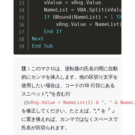
    xValue 
=
 xRng
.
Value

    NameList 
=
 VBA
.
Split
(
xValue
,
 x
If
 UBound
(
NameList
)
=
1
Then
        xRng
.
Value 
=
 NameList
(
1
)
&
End
If
Next
End
Sub
注：
このマクロは、逆転後の氏名の間に自動
的にカンマを挿入します。他の区切り文字を
使用したい場合は、コードの16 行目にある
スニペット
", "
を含む行
（)
xRng.Value = NameList(1) & ", " & NameL
を修正してください。たとえば、
", "
を
「 」
に置き換えれば、カンマではなくスペースで
氏名が区切られます。