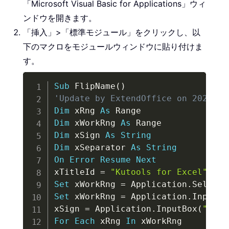
「Microsoft Visual Basic for Applications」ウィ
ンドウを開きます。
「挿入」>「標準モジュール」をクリックし、以
下のマクロをモジュールウィンドウに貼り付けま
す。
Copy
Sub
 FlipName
(
)
'Update by ExtendOffice on 2024032
Dim
 xRng 
As
Dim
 xWorkRng 
As
Dim
 xSign 
As
String
Dim
 xSeparator 
As
String
On
Error
Resume
Next
xTitleId 
=
"Kutools for Excel"
Set
 xWorkRng 
=
 Application
.
Set
 xWorkRng 
=
 Application
.
InputBo
xSign 
=
 Application
.
InputBox
(
"Inpu
For
Each
 xRng 
In
 xWorkRng
