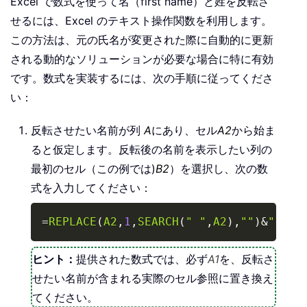
Excel で数式を使って名（first name）と姓を反転さ
せるには、Excel のテキスト操作関数を利用します。
この方法は、元の氏名が変更された際に自動的に更新
される動的なソリューションが必要な場合に特に有効
です。数式を実装するには、次の手順に従ってくださ
い：
反転させたい名前が列
A
にあり、セル
A2
から始ま
ると仮定します。反転後の名前を表示したい列の
最初のセル（この例では)
B2
）を選択し、次の数
式を入力してください：
Copy
=
REPLACE
(
A2
,
1
,
SEARCH
(
" "
,
A2
)
,
""
)
&
", "
&
ヒント：
提供された数式では、必ず
A1
を、反転さ
せたい名前が含まれる実際のセル参照に置き換え
てください。