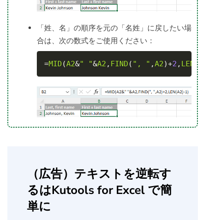
「姓、名」の順序を元の「名姓」に戻したい場
合は、次の数式をご使用ください：
Copy
=
MID
(
A2
&
" "
&
A2
,
FIND
(
", "
,
A2
)
+
2
,
LEN
(
A2
)
-
（広告）テキストを逆転す
るはKutools for Excel で簡
単に