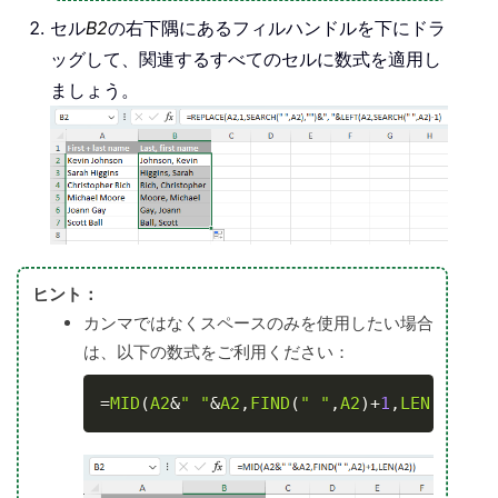
セル
B2
の右下隅にあるフィルハンドルを下にドラ
ッグして、関連するすべてのセルに数式を適用し
ましょう。
ヒント：
カンマではなくスペースのみを使用したい場合
は、以下の数式をご利用ください：
Copy
=
MID
(
A2
&
" "
&
A2
,
FIND
(
" "
,
A2
)
+
1
,
LEN
(
A2
)
)