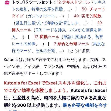
トップ15 ツールセット
：
12
テキスト
ツール
（
テキス
トの追加
、
特定の文字を削除
、...）
｜
50+
チャート
タイプ
（
ガントチャート
、...）
｜
40+実用的
関数
（
誕生日に基づいて年齢を計算します
、...）
｜
19
挿入
ツール
（
QR コードを挿入
、
パスから画像を挿
入
、...）
｜
12
変換
ツール
（
単語に変換する
、
為替
レートの変換
、...）
｜
7
結合と分割
ツール
（
高度な
行のマージ
、
セルの分割
、...）
｜
さらに多数
Kutools はお好みの言語でご利用いただけます。英語、ス
ペイン語、ドイツ語、フランス語、中国語、および40+の
他の言語をサポートしています！
Kutools for Excel でExcel スキルを強化し、これま
でにない効率を体験しましょう。
Kutools for Excel
は、生産性を高め、時間を大幅に節約できる高度な
機能を300 以上提供します。
最も必要な機能を今す