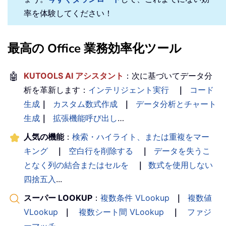
率を体験してください！
最高の Office 業務効率化ツール
🤖
KUTOOLS AI アシスタント
：次に基づいてデータ分
析を革新します：
インテリジェント実行
｜
コード
生成
｜
カスタム数式作成
｜
データ分析とチャート
生成
｜
拡張機能呼び出し
…
人気の機能
：
検索・ハイライト、または重複をマー
キング
｜
空白行を削除する
｜
データを失うこ
となく列の結合またはセルを
｜
数式を使用しない
四捨五入
...
スーパー LOOKUP
：
複数条件 VLookup
｜
複数値
VLookup
｜
複数シート間 VLookup
｜
ファジ