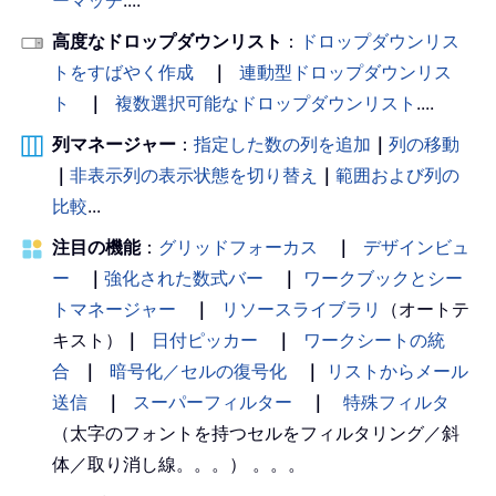
ーマッチ
....
高度なドロップダウンリスト
：
ドロップダウンリス
トをすばやく作成
｜
連動型ドロップダウンリス
ト
｜
複数選択可能なドロップダウンリスト
....
列マネージャー
：
指定した数の列を追加
｜
列の移動
｜
非表示列の表示状態を切り替え
｜
範囲および列の
比較
...
注目の機能
：
グリッドフォーカス
｜
デザインビュ
ー
｜
強化された数式バー
｜
ワークブックとシー
トマネージャー
｜
リソースライブラリ
（オートテ
キスト）
｜
日付ピッカー
｜
ワークシートの統
合
｜
暗号化／セルの復号化
｜
リストからメール
送信
｜
スーパーフィルター
｜
特殊フィルタ
（太字のフォントを持つセルをフィルタリング／斜
体／取り消し線。。。） 。。。