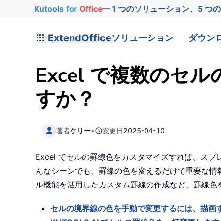
Kutools
for
Office
— 1 つのソリューション、5 つ
ExtendOffice
ソリューション
ダウン
Excel で複数の
すか？
著者
ケリー
•
変更日
2025-04-10
Excel でセルの罫線色をカスタマイズすれば、
んなシーンでも、罫線の色を変えるだけで重要な情報
ル機能を活用したカスタム罫線の作成など、罫線色
セルの境界線の色を手動で変更するには、描画