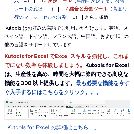
入
、...）
｜
12
変換
ツール
（
単語に変換する
、
為替
レートの変換
、...）
｜
7
結合と分割
ツール
（
高度な
行のマージ
、
セルの分割
、...）
｜
さらに多数
Kutools はお好みの言語でご利用いただけます。英語、ス
ペイン語、ドイツ語、フランス語、中国語、および40+の
他の言語をサポートしています！
Kutools for Excel でExcel スキルを強化し、これま
でにない効率を体験しましょう。
Kutools for Excel
は、生産性を高め、時間を大幅に節約できる高度な
機能を300 以上提供します。
最も必要な機能を今す
ぐ入手するにはこちらをクリック。。。
Kutools for Excel の詳細はこちら。。。