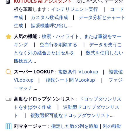
🤖
KUTOOLS AI アシスタント
：次に基づいてデータ分
析を革新します：
インテリジェント実行
｜
コード
生成
｜
カスタム数式作成
｜
データ分析とチャート
生成
｜
拡張機能呼び出し
…
人気の機能
：
検索・ハイライト、または重複をマー
キング
｜
空白行を削除する
｜
データを失うこ
となく列の結合またはセルを
｜
数式を使用しない
四捨五入
...
スーパー LOOKUP
：
複数条件 VLookup
｜
複数値
VLookup
｜
複数シート間 VLookup
｜
ファジ
ーマッチ
....
高度なドロップダウンリスト
：
ドロップダウンリス
トをすばやく作成
｜
連動型ドロップダウンリス
ト
｜
複数選択可能なドロップダウンリスト
....
列マネージャー
：
指定した数の列を追加
｜
列の移動