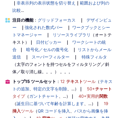
｜
非表示列の表示状態を切り替え
｜
範囲および列の
比較
...
注目の機能
：
グリッドフォーカス
｜
デザインビュ
ー
｜
強化された数式バー
｜
ワークブックとシー
トマネージャー
｜
リソースライブラリ
（オートテ
キスト）
｜
日付ピッカー
｜
ワークシートの統
合
｜
暗号化／セルの復号化
｜
リストからメール
送信
｜
スーパーフィルター
｜
特殊フィルタ
（太字のフォントを持つセルをフィルタリング／斜
体／取り消し線。。。） 。。。
トップ15 ツールセット
：
12
テキスト
ツール
（
テキス
トの追加
、
特定の文字を削除
、...）
｜
50+
チャート
タイプ
（
ガントチャート
、...）
｜
40+実用的
関数
（
誕生日に基づいて年齢を計算します
、...）
｜
19
挿入
ツール
（
QR コードを挿入
、
パスから画像を挿