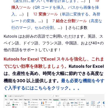
（
誕生日に基づいて年齢を計算します
、...）
｜
19
挿入
ツール
（
QR コードを挿入
、
パスから画像を挿
入
、...）
｜
12
変換
ツール
（
単語に変換する
、
為替
レートの変換
、...）
｜
7
結合と分割
ツール
（
高度な
行のマージ
、
セルの分割
、...）
｜
さらに多数
Kutools はお好みの言語でご利用いただけます。英語、ス
ペイン語、ドイツ語、フランス語、中国語、および40+の
他の言語をサポートしています！
Kutools for Excel でExcel スキルを強化し、これま
でにない効率を体験しましょう。
Kutools for Excel
は、生産性を高め、時間を大幅に節約できる高度な
機能を300 以上提供します。
最も必要な機能を今す
ぐ入手するにはこちらをクリック。。。