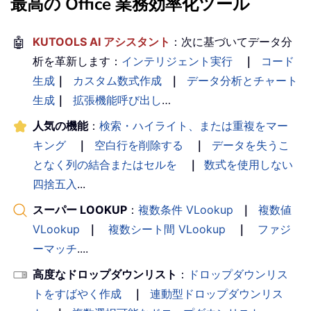
最高の Office 業務効率化ツール
🤖
KUTOOLS AI アシスタント
：次に基づいてデータ分
析を革新します：
インテリジェント実行
｜
コード
生成
｜
カスタム数式作成
｜
データ分析とチャート
生成
｜
拡張機能呼び出し
…
人気の機能
：
検索・ハイライト、または重複をマー
キング
｜
空白行を削除する
｜
データを失うこ
となく列の結合またはセルを
｜
数式を使用しない
四捨五入
...
スーパー LOOKUP
：
複数条件 VLookup
｜
複数値
VLookup
｜
複数シート間 VLookup
｜
ファジ
ーマッチ
....
高度なドロップダウンリスト
：
ドロップダウンリス
トをすばやく作成
｜
連動型ドロップダウンリス