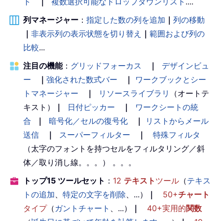
ト
｜
複数選択可能なドロップダウンリスト
....
列マネージャー
：
指定した数の列を追加
｜
列の移動
｜
非表示列の表示状態を切り替え
｜
範囲および列の
比較
...
注目の機能
：
グリッドフォーカス
｜
デザインビュ
ー
｜
強化された数式バー
｜
ワークブックとシー
トマネージャー
｜
リソースライブラリ
（オートテ
キスト）
｜
日付ピッカー
｜
ワークシートの統
合
｜
暗号化／セルの復号化
｜
リストからメール
送信
｜
スーパーフィルター
｜
特殊フィルタ
（太字のフォントを持つセルをフィルタリング／斜
体／取り消し線。。。） 。。。
トップ15 ツールセット
：
12
テキスト
ツール
（
テキス
トの追加
、
特定の文字を削除
、...）
｜
50+
チャート
タイプ
（
ガントチャート
、...）
｜
40+実用的
関数