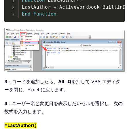
Function
 LastAuthor
(
)
LastAuthor 
=
 ActiveWorkbook
.
BuiltinDo
End
Function
3
：コードを追加したら、
Alt
+
Q
を押して VBA エディタ
ーを閉じ、Excel に戻ります。
4
：ユーザー名と変更日を表示したいセルを選択し、次の
数式を入力します。
=LastAuthor()