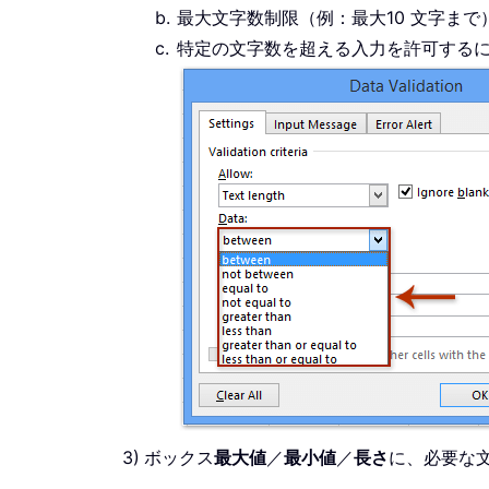
最大文字数制限（例：最大10 文字ま
特定の文字数を超える入力を許可するに
ボックス
最大値
／
最小値
／
長さ
に、必要な