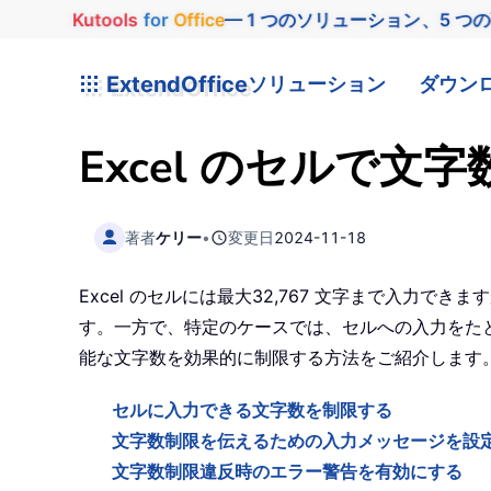
Kutools
for
Office
— 1 つのソリューション、5 つ
ExtendOffice
ソリューション
ダウン
Excel のセルで
著者
ケリー
•
変更日
2024-11-18
Excel のセルには最大32,767 文字まで入力で
す。一方で、特定のケースでは、セルへの入力をたとえ
能な文字数を効果的に制限する方法をご紹介します
セルに入力できる文字数を制限する
文字数制限を伝えるための入力メッセージを設
文字数制限違反時のエラー警告を有効にする