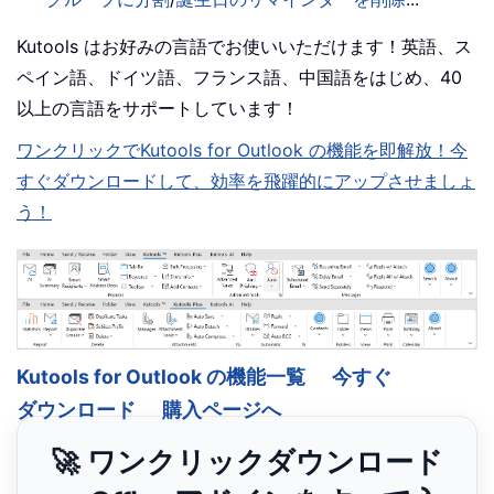
Kutools はお好みの言語でお使いいただけます！英語、ス
ペイン語、ドイツ語、フランス語、中国語をはじめ、40
以上の言語をサポートしています！
ワンクリックでKutools for Outlook の機能を即解放！今
すぐダウンロードして、効率を飛躍的にアップさせましょ
う！
Kutools for Outlook の機能一覧
今すぐ
ダウンロード
購入ページへ
🚀 ワンクリックダウンロード