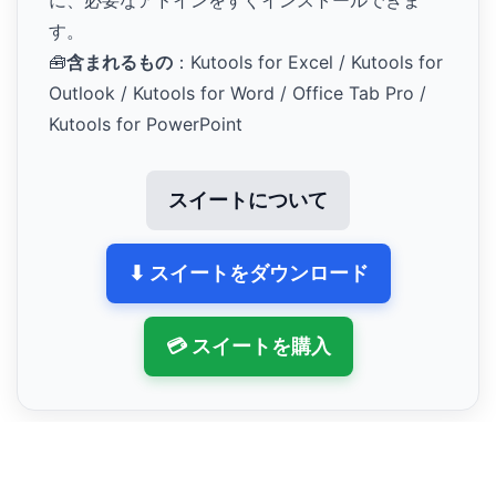
す。
🧰
含まれるもの
：Kutools for Excel / Kutools for
Outlook / Kutools for Word / Office Tab Pro /
Kutools for PowerPoint
スイートについて
⬇ スイートをダウンロード
💳 スイートを購入