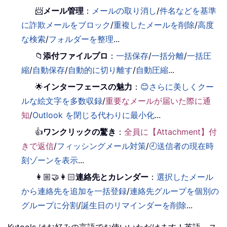
📨
メール管理
：
メールの取り消し
/
件名などを基準
に詐欺メールをブロック
/
重複したメールを削除
/
高度
な検索
/
フォルダーを整理
...
📁
添付ファイルプロ
：
一括保存
/
一括分離
/
一括圧
縮
/
自動保存
/
自動的に切り離す
/
自動圧縮
...
🌟
インターフェースの魅力
：
😊さらに美しくクー
ルな絵文字を多数収録
/
重要なメールが届いた際に通
知
/
Outlook を閉じる代わりに最小化
...
👍
ワンクリックの驚き
：
全員に【Attachment】付
きで返信
/
フィッシングメール対策
/
🕘送信者の現在時
刻ゾーンを表示
...
👩🏼‍🤝‍👩🏻
連絡先とカレンダー
：
選択したメール
から連絡先を追加を一括登録
/
連絡先グループを個別の
グループに分割
/
誕生日のリマインダーを削除
...