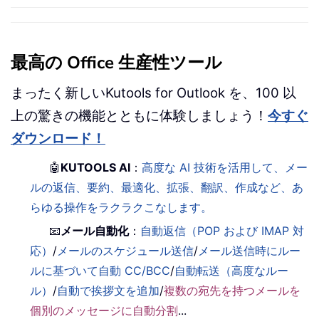
最高の Office 生産性ツール
まったく新しいKutools for Outlook を、100 以
上の驚きの機能とともに体験しましょう！
今すぐ
ダウンロード！
🤖
KUTOOLS AI
：
高度な AI 技術を活用して、メー
ルの返信、要約、最適化、拡張、翻訳、作成など、あ
らゆる操作をラクラクこなします。
📧
メール自動化
：
自動返信（POP および IMAP 対
応）
/
メールのスケジュール送信
/
メール送信時にルー
ルに基づいて自動 CC/BCC
/
自動転送（高度なルー
ル）
/
自動で挨拶文を追加
/
複数の宛先を持つメールを
個別のメッセージに自動分割
...