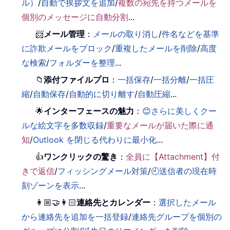
ル）
/
自動で挨拶文を追加
/
複数の宛先を持つメールを
個別のメッセージに自動分割
...
📨
メール管理
：
メールの取り消し
/
件名などを基準
に詐欺メールをブロック
/
重複したメールを削除
/
高度
な検索
/
フォルダーを整理
...
📁
添付ファイルプロ
：
一括保存
/
一括分離
/
一括圧
縮
/
自動保存
/
自動的に切り離す
/
自動圧縮
...
🌟
インターフェースの魅力
：
😊さらに美しくクー
ルな絵文字を多数収録
/
重要なメールが届いた際に通
知
/
Outlook を閉じる代わりに最小化
...
👍
ワンクリックの驚き
：
全員に【Attachment】付
きで返信
/
フィッシングメール対策
/
🕘送信者の現在時
刻ゾーンを表示
...
👩🏼‍🤝‍👩🏻
連絡先とカレンダー
：
選択したメール
から連絡先を追加を一括登録
/
連絡先グループを個別の