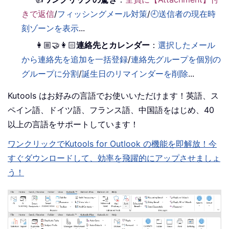
きで返信
/
フィッシングメール対策
/
🕘送信者の現在時
刻ゾーンを表示
...
👩🏼‍🤝‍👩🏻
連絡先とカレンダー
：
選択したメール
から連絡先を追加を一括登録
/
連絡先グループを個別の
グループに分割
/
誕生日のリマインダーを削除
...
Kutools はお好みの言語でお使いいただけます！英語、ス
ペイン語、ドイツ語、フランス語、中国語をはじめ、40
以上の言語をサポートしています！
ワンクリックでKutools for Outlook の機能を即解放！今
すぐダウンロードして、効率を飛躍的にアップさせましょ
う！