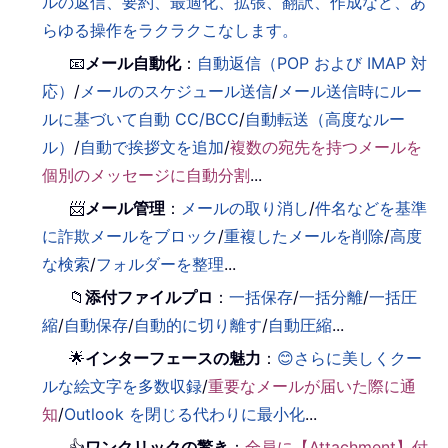
ルの返信、要約、最適化、拡張、翻訳、作成など、あ
らゆる操作をラクラクこなします。
📧
メール自動化
：
自動返信（POP および IMAP 対
応）
/
メールのスケジュール送信
/
メール送信時にルー
ルに基づいて自動 CC/BCC
/
自動転送（高度なルー
ル）
/
自動で挨拶文を追加
/
複数の宛先を持つメールを
個別のメッセージに自動分割
...
📨
メール管理
：
メールの取り消し
/
件名などを基準
に詐欺メールをブロック
/
重複したメールを削除
/
高度
な検索
/
フォルダーを整理
...
📁
添付ファイルプロ
：
一括保存
/
一括分離
/
一括圧
縮
/
自動保存
/
自動的に切り離す
/
自動圧縮
...
🌟
インターフェースの魅力
：
😊さらに美しくクー
ルな絵文字を多数収録
/
重要なメールが届いた際に通
知
/
Outlook を閉じる代わりに最小化
...
👍
ワンクリックの驚き
：
全員に【Attachment】付