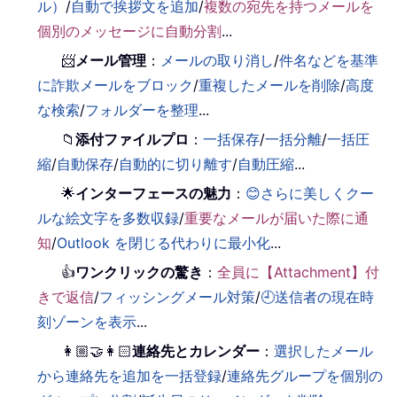
ル）
/
自動で挨拶文を追加
/
複数の宛先を持つメールを
個別のメッセージに自動分割
...
📨
メール管理
：
メールの取り消し
/
件名などを基準
に詐欺メールをブロック
/
重複したメールを削除
/
高度
な検索
/
フォルダーを整理
...
📁
添付ファイルプロ
：
一括保存
/
一括分離
/
一括圧
縮
/
自動保存
/
自動的に切り離す
/
自動圧縮
...
🌟
インターフェースの魅力
：
😊さらに美しくクー
ルな絵文字を多数収録
/
重要なメールが届いた際に通
知
/
Outlook を閉じる代わりに最小化
...
👍
ワンクリックの驚き
：
全員に【Attachment】付
きで返信
/
フィッシングメール対策
/
🕘送信者の現在時
刻ゾーンを表示
...
👩🏼‍🤝‍👩🏻
連絡先とカレンダー
：
選択したメール
から連絡先を追加を一括登録
/
連絡先グループを個別の