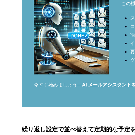
この
ス
コ
簡
イ
要
グ
今すぐ始めましょう—
AI メールアシスタン
繰り返し設定で並べ替えて定期的な予定