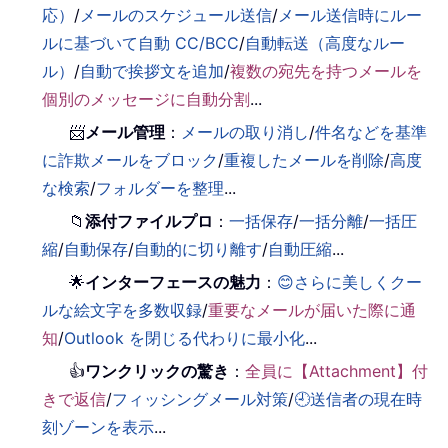
応）
/
メールのスケジュール送信
/
メール送信時にルー
ルに基づいて自動 CC/BCC
/
自動転送（高度なルー
ル）
/
自動で挨拶文を追加
/
複数の宛先を持つメールを
個別のメッセージに自動分割
...
📨
メール管理
：
メールの取り消し
/
件名などを基準
に詐欺メールをブロック
/
重複したメールを削除
/
高度
な検索
/
フォルダーを整理
...
📁
添付ファイルプロ
：
一括保存
/
一括分離
/
一括圧
縮
/
自動保存
/
自動的に切り離す
/
自動圧縮
...
🌟
インターフェースの魅力
：
😊さらに美しくクー
ルな絵文字を多数収録
/
重要なメールが届いた際に通
知
/
Outlook を閉じる代わりに最小化
...
👍
ワンクリックの驚き
：
全員に【Attachment】付
きで返信
/
フィッシングメール対策
/
🕘送信者の現在時
刻ゾーンを表示
...