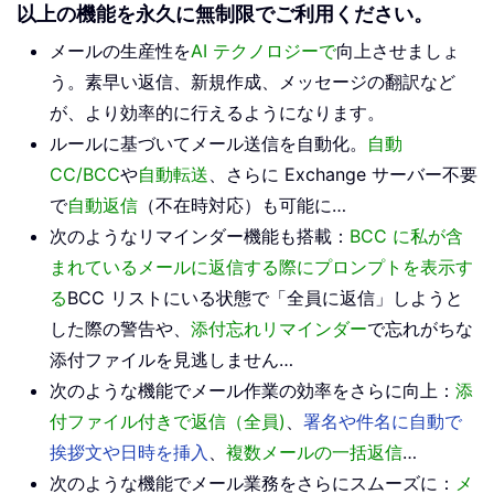
以上の機能を永久に無制限でご利用ください。
メールの生産性を
AI テクノロジーで
向上させましょ
う。素早い返信、新規作成、メッセージの翻訳など
が、より効率的に行えるようになります。
ルールに基づいてメール送信を自動化。
自動
CC/BCC
や
自動転送
、さらに Exchange サーバー不要
で
自動返信
（不在時対応）も可能に…
次のようなリマインダー機能も搭載：
BCC に私が含
まれているメールに返信する際にプロンプトを表示す
る
BCC リストにいる状態で「全員に返信」しようと
した際の警告や、
添付忘れリマインダー
で忘れがちな
添付ファイルを見逃しません…
次のような機能でメール作業の効率をさらに向上：
添
付ファイル付きで返信（全員)
、
署名や件名に自動で
挨拶文や日時を挿入
、
複数メールの一括返信
…
次のような機能でメール業務をさらにスムーズに：
メ