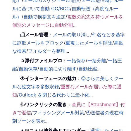
応）
/
メールのスケジュール送信
/
メール送信時にルー
ルに基づいて自動 CC/BCC
/
自動転送（高度なルー
ル）
/
自動で挨拶文を追加
/
複数の宛先を持つメールを
個別のメッセージに自動分割
...
📨
メール管理
：
メールの取り消し
/
件名などを基準
に詐欺メールをブロック
/
重複したメールを削除
/
高度
な検索
/
フォルダーを整理
...
📁
添付ファイルプロ
：
一括保存
/
一括分離
/
一括圧
縮
/
自動保存
/
自動的に切り離す
/
自動圧縮
...
🌟
インターフェースの魅力
：
😊さらに美しくクー
ルな絵文字を多数収録
/
重要なメールが届いた際に通
知
/
Outlook を閉じる代わりに最小化
...
👍
ワンクリックの驚き
：
全員に【Attachment】付
きで返信
/
フィッシングメール対策
/
🕘送信者の現在時
刻ゾーンを表示
...
👩🏼‍🤝‍👩🏻
連絡先とカレンダー
：
選択したメール