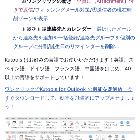
👍
ワンクリックの驚き
：
全員に【Attachment】付
きで返信
/
フィッシングメール対策
/
🕘送信者の現在時
刻ゾーンを表示
...
👩🏼‍🤝‍👩🏻
連絡先とカレンダー
：
選択したメール
から連絡先を追加を一括登録
/
連絡先グループを個別の
グループに分割
/
誕生日のリマインダーを削除
...
Kutools はお好みの言語でお使いいただけます！英語、ス
ペイン語、ドイツ語、フランス語、中国語をはじめ、40
以上の言語をサポートしています！
ワンクリックでKutools for Outlook の機能を即解放！今
すぐダウンロードして、効率を飛躍的にアップさせましょ
う！