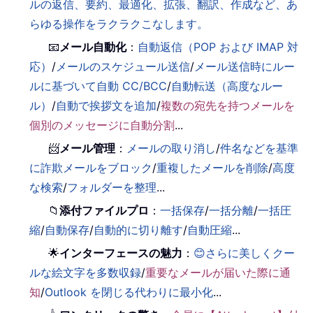
ルの返信、要約、最適化、拡張、翻訳、作成など、あ
らゆる操作をラクラクこなします。
📧
メール自動化
：
自動返信（POP および IMAP 対
応）
/
メールのスケジュール送信
/
メール送信時にルー
ルに基づいて自動 CC/BCC
/
自動転送（高度なルー
ル）
/
自動で挨拶文を追加
/
複数の宛先を持つメールを
個別のメッセージに自動分割
...
📨
メール管理
：
メールの取り消し
/
件名などを基準
に詐欺メールをブロック
/
重複したメールを削除
/
高度
な検索
/
フォルダーを整理
...
📁
添付ファイルプロ
：
一括保存
/
一括分離
/
一括圧
縮
/
自動保存
/
自動的に切り離す
/
自動圧縮
...
🌟
インターフェースの魅力
：
😊さらに美しくクー
ルな絵文字を多数収録
/
重要なメールが届いた際に通
知
/
Outlook を閉じる代わりに最小化
...