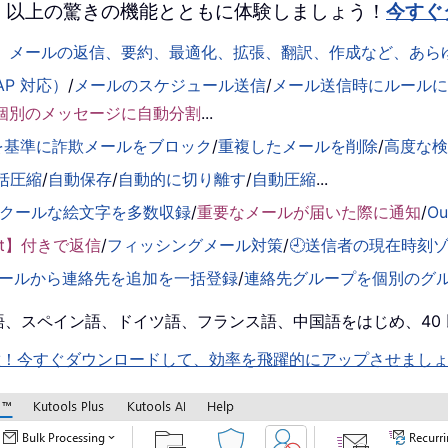
 を、100 以上の驚きの機能とともに体験しましょう！
今すぐ
して、メールの返信、要約、最適化、拡張、翻訳、作成など、あ
AP 対応）
/
メールのスケジュール送信
/
メール送信時にルールに基
個別のメッセージに自動分割
...
を基準に詐欺メールをブロック
/
重複したメールを削除
/
高度な
括圧縮
/
自動保存
/
自動的に切り離す
/
自動圧縮
...
くクールな絵文字を多数収録
/
重要なメールが届いた際に通知
/
O
ent】付きで返信
/
フィッシングメール対策
/
🕘送信者の現在時刻
ールから連絡先を追加を一括登録
/
連絡先グループを個別のグ
！英語、スペイン語、ドイツ語、フランス語、中国語をはじめ、4
機能を即解放！今すぐダウンロードして、効率を飛躍的にアップさせまし