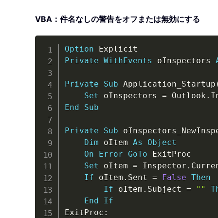
VBA：件名なしの警告をオフまたは無効にする
Option
Private
WithEvents
 oInspectors 
Private
Sub
 Application_Startup
Set
 oInspectors 
=
 Outlook
.
End
Sub
Private
Sub
 oInspectors_NewInsp
Dim
 oItem 
As
Object
On
Error
GoTo
 ExitProc

Set
 oItem 
=
 Inspector
.
Curren
If
 oItem
.
Sent 
=
False
Then
If
 oItem
.
Subject 
=
""
T
End
If
ExitProc
: