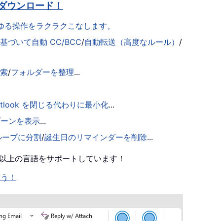
ダウンロード！
らゆる操作をラクラクこなします。
づいて自動 CC/BCC
/
自動転送（高度なルール）
/
検索
/
フォルダーを整理
...
utlook を閉じる代わりに最小化
...
ゾーンを表示
...
ループに分割
/
誕生日のリマインダーを削除
...
0 以上の言語をサポートしています！
ょう！