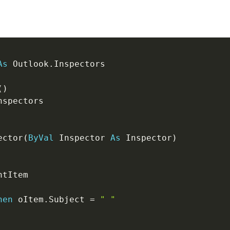
As
 Outlook
.
Inspectors

(
)
ector
(
ByVal
 Inspector 
As
 Inspector
)
tItem

hen
 oItem
.
Subject 
=
" "