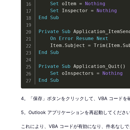
Set
 oItem 
=
Nothing
Set
 Inspector 
=
Nothing
End
Sub
Private
Sub
 Application_ItemSen
On
Error
Resume
Next
    Item
.
Subject 
=
 Trim
(
Item
.
Su
End
Sub
Private
Sub
 Application_Quit
(
)
Set
 oInspectors 
=
Nothing
End
Sub
4。「保存」ボタンをクリックして、VBA コード
5。Outlook アプリケーションを再起動してくださ
これにより、VBA コードが有効になり、件名なし