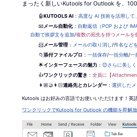
まったく新しいKutools for Outlook
🤖
KUTOOLS AI
：
高度な AI 技術を活用
📧
メール自動化
：
自動返信（POP および IM
自動で挨拶文を追加
/
複数の宛先を持つメールを
📨
メール管理
：
メールの取り消し
/
件名など
📁
添付ファイルプロ
：
一括保存
/
一括分離
/
一
🌟
インターフェースの魅力
：
😊さらに美し
👍
ワンクリックの驚き
：
全員に【Attachm
👩🏼‍🤝‍👩🏻
連絡先とカレンダー
：
選択したメ
Kutools はお好みの言語でお使いいただけます
ワンクリックでKutools for Outlook の