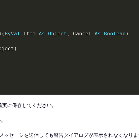
d
(
ByVal
 Item 
As
Object
,
 Cancel 
As
Boolean
)
bject
)
を確実に保存してください。
い。
でメッセージを送信しても警告ダイアログが表示されなくなりま