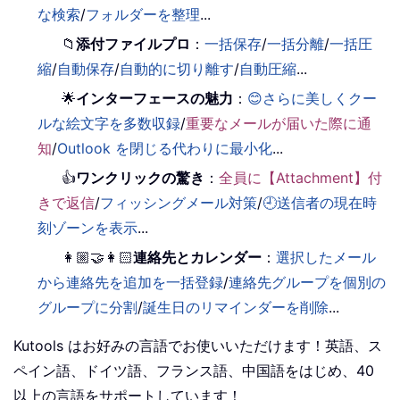
な検索
/
フォルダーを整理
...
📁
添付ファイルプロ
：
一括保存
/
一括分離
/
一括圧
縮
/
自動保存
/
自動的に切り離す
/
自動圧縮
...
🌟
インターフェースの魅力
：
😊さらに美しくクー
ルな絵文字を多数収録
/
重要なメールが届いた際に通
知
/
Outlook を閉じる代わりに最小化
...
👍
ワンクリックの驚き
：
全員に【Attachment】付
きで返信
/
フィッシングメール対策
/
🕘送信者の現在時
刻ゾーンを表示
...
👩🏼‍🤝‍👩🏻
連絡先とカレンダー
：
選択したメール
から連絡先を追加を一括登録
/
連絡先グループを個別の
グループに分割
/
誕生日のリマインダーを削除
...
Kutools はお好みの言語でお使いいただけます！英語、ス
ペイン語、ドイツ語、フランス語、中国語をはじめ、40
以上の言語をサポートしています！