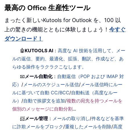
最高の Office 生産性ツール
まったく新しいKutools for Outlook を、100 以
上の驚きの機能とともに体験しましょう！
今すぐ
ダウンロード！
🤖
KUTOOLS AI
：
高度な AI 技術を活用して、メー
ルの返信、要約、最適化、拡張、翻訳、作成など、あ
らゆる操作をラクラクこなします。
📧
メール自動化
：
自動返信（POP および IMAP 対
応）
/
メールのスケジュール送信
/
メール送信時にルー
ルに基づいて自動 CC/BCC
/
自動転送（高度なルー
ル）
/
自動で挨拶文を追加
/
複数の宛先を持つメールを
個別のメッセージに自動分割
...
📨
メール管理
：
メールの取り消し
/
件名などを基準
に詐欺メールをブロック
/
重複したメールを削除
/
高度